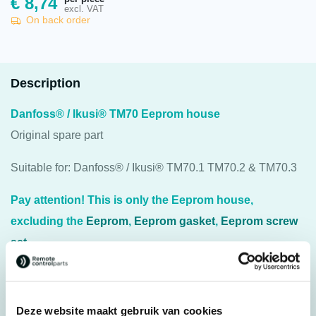
€
8,74
excl. VAT
On back order
Description
Danfoss® / Ikusi® TM70 Eeprom house
Original spare part
Suitable for: Danfoss® / Ikusi® TM70.1 TM70.2 & TM70.3
Pay attention! This is only the Eeprom house,
excluding the
Eeprom
,
Eeprom gasket
,
Eeprom screw
set
.
For transmitter: Danfoss®/Ikusi® TM70.1 TM70.2 &
TM70.3
Deze website maakt gebruik van cookies