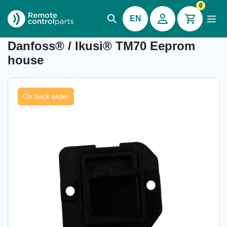
0
EN
Item number: 04.815.1
Danfoss® / Ikusi® TM70 Eeprom
house
On back order