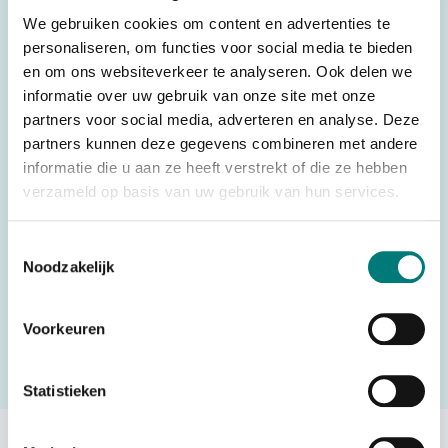
We gebruiken cookies om content en advertenties te
Specifications
personaliseren, om functies voor social media te bieden
en om ons websiteverkeer te analyseren. Ook delen we
Weight
0,025 kg
informatie over uw gebruik van onze site met onze
Brands
Danfoss®/Ikusi®
partners voor social media, adverteren en analyse. Deze
partners kunnen deze gegevens combineren met andere
Parts
PCBs
informatie die u aan ze heeft verstrekt of die ze hebben
Country of Origin (CO)
Spain
verzameld op basis van uw gebruik van hun services.
Toestemmingsselectie
Noodzakelijk
Would you like to request a quote for this product? Then fill
in the quote request form and we will contact you as soon
Voorkeuren
as possible.
Request a quote
Statistieken