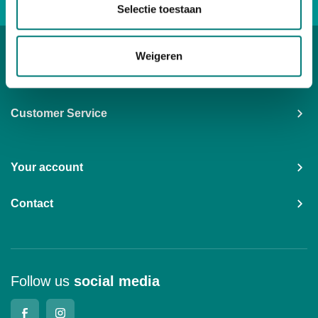
Selectie toestaan
Direct advice: +31167 521228
Weigeren
Categories
Customer Service
Your account
Contact
Follow us
social media