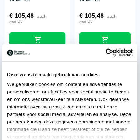
€
105,48
€
105,48
each
each
excl. VAT
excl. VAT
On back order
Deze website maakt gebruik van cookies
We gebruiken cookies om content en advertenties te
personaliseren, om functies voor social media te bieden
en om ons websiteverkeer te analyseren. Ook delen we
Itowa® battery BT7216MH
Itowa® battery
BT3613MH3A Tunner
informatie over uw gebruik van onze site met onze
partners voor social media, adverteren en analyse. Deze
€
100,41
€
98,77
each
each
partners kunnen deze gegevens combineren met andere
excl. VAT
excl. VAT
informatie die u aan ze heeft verstrekt of die ze hebben
verzameld op basis van uw gebruik van hun services.