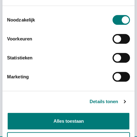
Toestemmingsselectie
Noodzakelijk
Sold out
Voorkeuren
Statistieken
Itowa® battery BT4822MH,
Gold
Marketing
Sold out
Details tonen
Alles toestaan