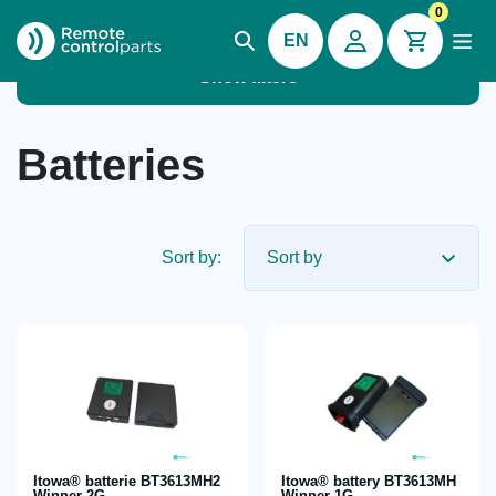
0
EN
Show filters
Batteries
Sort by:
Itowa® batterie BT3613MH2
Itowa® battery BT3613MH
Winner 2G
Winner 1G