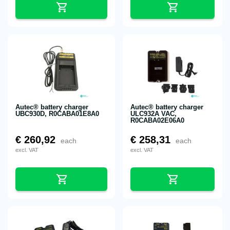
Autec® battery charger
Autec® battery charger
UBC930D, R0CABA01E8A0
ULC932A VAC,
R0CABA02E06A0
€
260,92
€
258,31
each
each
excl. VAT
excl. VAT