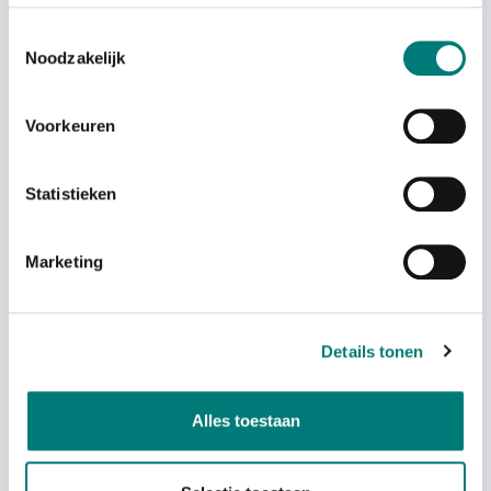
R0CABA02E03B0
Toestemmingsselectie
€
195,31
€
164,00
each
each
Noodzakelijk
excl. VAT
excl. VAT
Voorkeuren
Statistieken
On back order
Sold out
Marketing
WBH power adapter for
Autec® battery charger
Details tonen
Autec® battery charger
FW260R, R0CABA1E02A0
€
34,18
Sold out
From
each
Alles toestaan
excl. VAT