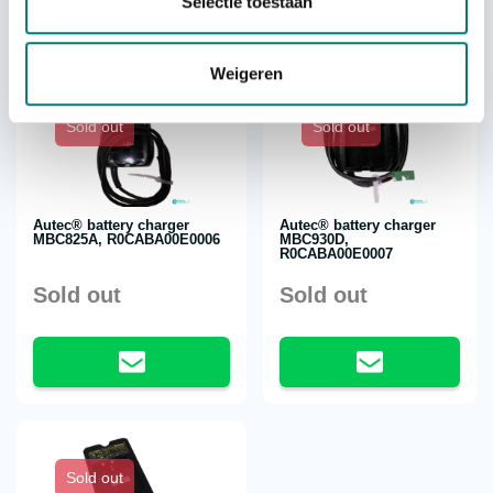
Selectie toestaan
Weigeren
Sold out
Sold out
Autec® battery charger
Autec® battery charger
MBC825A, R0CABA00E0006
MBC930D,
R0CABA00E0007
Sold out
Sold out
Sold out