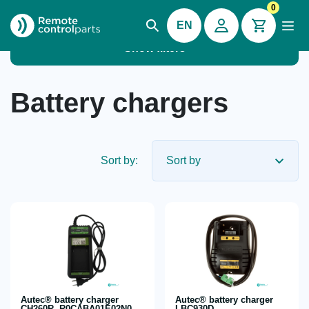
0
EN
Show filters
Battery chargers
Sort by:
Autec® battery charger
Autec® battery charger
CH260R, R0CABA01E02N0
LBC930D,