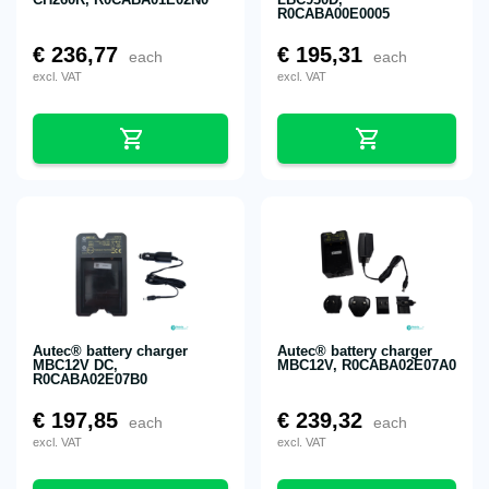
R0CABA00E0005
€
236,77
€
195,31
each
each
excl. VAT
excl. VAT
Autec® battery charger
Autec® battery charger
MBC12V DC,
MBC12V, R0CABA02E07A0
R0CABA02E07B0
€
197,85
€
239,32
each
each
excl. VAT
excl. VAT