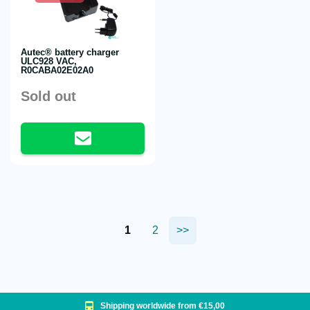
Autec® battery charger
ULC928 VAC,
R0CABA02E02A0
Sold out
1
2
>>
Shipping worldwide from €15,00