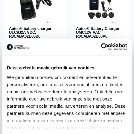
Autec® battery charger
Autec® Battery Charger
ULC932A VDC,
UMC12V VAC,
R0CABA02E06B0
R0CABA02E03A0
€
258,31
€
164,00
each
each
excl. VAT
excl. VAT
Deze website maakt gebruik van cookies
We gebruiken cookies om content en advertenties te
personaliseren, om functies voor social media te bieden
en om ons websiteverkeer te analyseren. Ook delen we
informatie over uw gebruik van onze site met onze
On back order
On back order
partners voor social media, adverteren en analyse. Deze
partners kunnen deze gegevens combineren met andere
informatie die u aan ze heeft verstrekt of die ze hebben
verzameld op basis van uw gebruik van hun services.
Autec® battery charger
Autec® Battery Charger
LBC230A, R0CABA00E0003
UMC12V VDC,