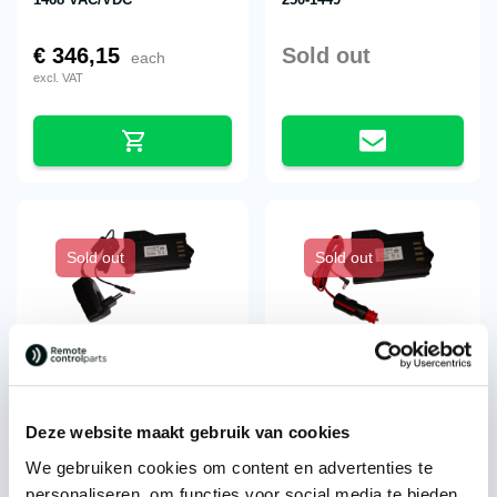
€
346,15
Sold out
each
excl. VAT
Sold out
Sold out
NBB® battery charger 2-250-
NBB® battery charger 2-
1450 VAC
250-1451 VDC
Sold out
Sold out
Deze website maakt gebruik van cookies
We gebruiken cookies om content en advertenties te
personaliseren, om functies voor social media te bieden