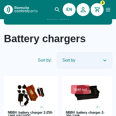
0
EN
Show filters
Battery chargers
Sort by:
Sold out
NBB® battery charger 2-250-
NBB® battery charger 2-
1468 VAC/VDC
250-1449