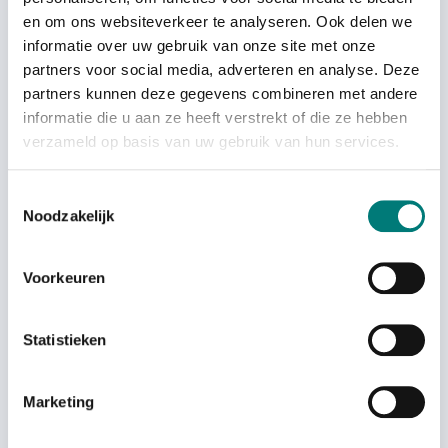
en om ons websiteverkeer te analyseren. Ook delen we
informatie over uw gebruik van onze site met onze
partners voor social media, adverteren en analyse. Deze
partners kunnen deze gegevens combineren met andere
Sold out
Sold out
informatie die u aan ze heeft verstrekt of die ze hebben
verzameld op basis van uw gebruik van hun services.
NBB® battery charger
NBB® battery charger
Toestemmingsselectie
2.250.1453, VAC/VDC
9.6V, 2.250.1490, VAC
Noodzakelijk
Sold out
Sold out
Voorkeuren
Statistieken
Marketing
Sold out