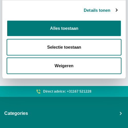
Details tonen
NBB® battery charger 9.6V,
2.250.1491, VDC
Alles toestaan
Sold out
Selectie toestaan
Weigeren
Direct advice: +31167 521228
Categories