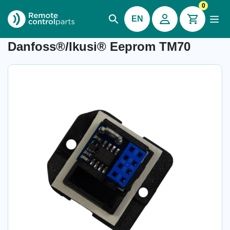
0
EN
Item number: 04.815
Danfoss®/Ikusi® Eeprom TM70