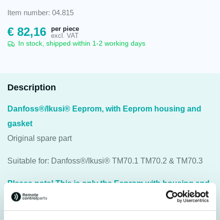
Item number: 04.815
per piece
€
82,16
excl. VAT
In stock, shipped within 1-2 working days
Description
Danfoss®/Ikusi® Eeprom, with Eeprom housing and
gasket
Original spare part
Suitable for: Danfoss®/Ikusi® TM70.1 TM70.2 & TM70.3
Please note! This is only the Eeprom with housing and
gasket, excluding the
screw set
.
For transmitter: Danfoss®/Ikusi® TM70.1 TM70.2 &