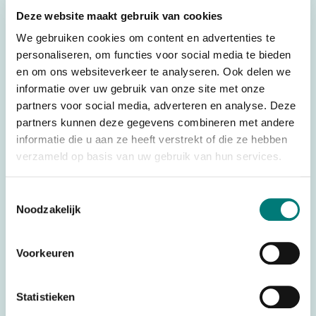
Deze website maakt gebruik van cookies
TM70.3
We gebruiken cookies om content en advertenties te
personaliseren, om functies voor social media te bieden
Specifications
en om ons websiteverkeer te analyseren. Ook delen we
informatie over uw gebruik van onze site met onze
Weight
0,025 kg
partners voor social media, adverteren en analyse. Deze
Brands
Danfoss®/Ikusi®
partners kunnen deze gegevens combineren met andere
informatie die u aan ze heeft verstrekt of die ze hebben
Parts
PCBs
verzameld op basis van uw gebruik van hun services.
Country of Origin (CO)
Spain
Toestemmingsselectie
Noodzakelijk
Would you like to request a quote for this product? Then fill
Voorkeuren
in the quote request form and we will contact you as soon
as possible.
Statistieken