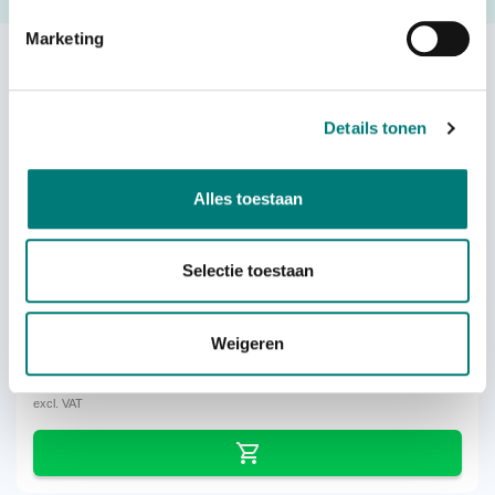
Request a quote
Marketing
Others also viewed:
Details tonen
Alles toestaan
Danfoss® / Ikusi® TM70.1 DLA
transmitter
Selectie toestaan
Weigeren
each
€
1.115,79
excl. VAT
excl. VAT