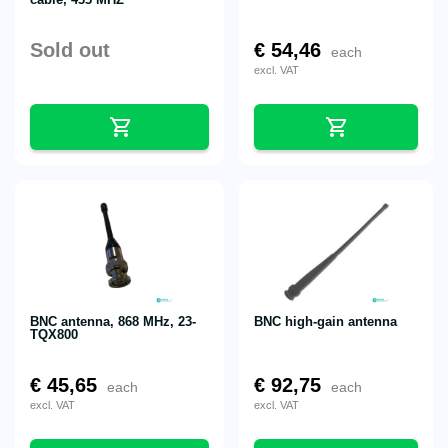
Sold out
€
54,46
each
excl. VAT
BNC antenna, 868 MHz, 23-
BNC high-gain antenna
TQX800
€
45,65
€
92,75
each
each
excl. VAT
excl. VAT