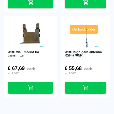
On back order
WBH wall mount for
WBH high gain antenna
transmitter
RSP-770NR
€
67,69
€
55,68
each
each
excl. VAT
excl. VAT