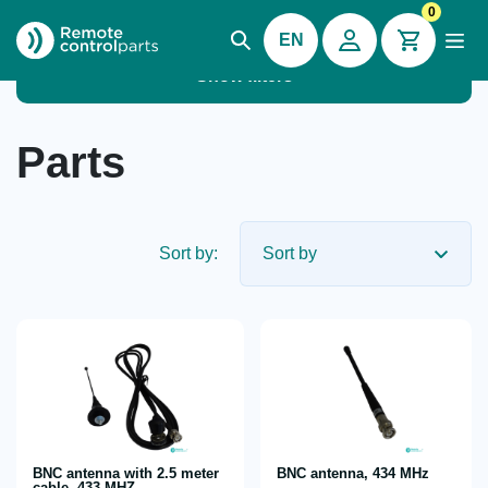
0
EN
Show filters
Parts
Sort by:
BNC antenna with 2.5 meter
BNC antenna, 434 MHz
cable, 433 MHZ