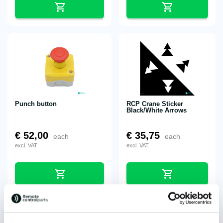
Punch button
RCP Crane Sticker
Black/White Arrows
€
52,00
€
35,75
each
each
excl. VAT
excl. VAT