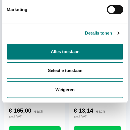
Marketing
€
24,66
€
20,52
From
each
each
excl. VAT
excl. VAT
Details tonen
Alles toestaan
Selectie toestaan
Weigeren
WBH holder with charger for
WBH wall bracket for
Juuko® K-Series
antenna
€
165,00
€
13,14
each
each
excl. VAT
excl. VAT