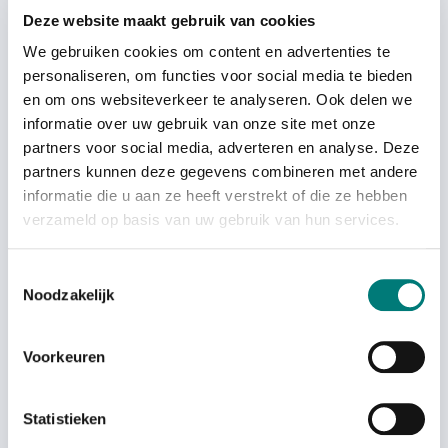
Deze website maakt gebruik van cookies
We gebruiken cookies om content en advertenties te
personaliseren, om functies voor social media te bieden
Scanreco® RC400 antenna,
WBH antenna magnet foot
en om ons websiteverkeer te analyseren. Ook delen we
46753
base PL
informatie over uw gebruik van onze site met onze
partners voor social media, adverteren en analyse. Deze
€
47,22
€
89,44
each
each
partners kunnen deze gegevens combineren met andere
excl. VAT
excl. VAT
informatie die u aan ze heeft verstrekt of die ze hebben
verzameld op basis van uw gebruik van hun services.
Toestemmingsselectie
Noodzakelijk
Voorkeuren
Statistieken
WBH battery contact
WBH belt attachment for
cleaning kit
Scanreco®