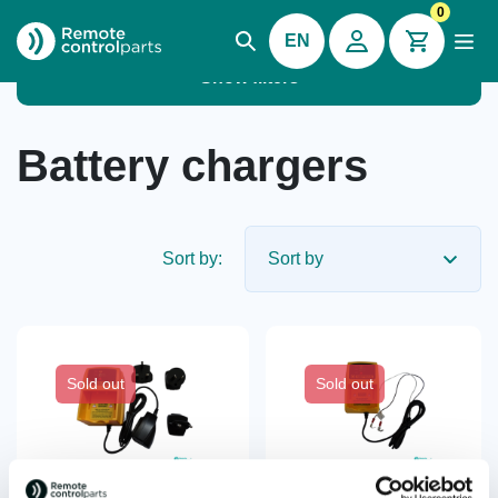
0
EN
Show filters
Battery chargers
Sort by:
Sold out
Sold out
Abitron® battery charger
Abitron® battery charger
BCM-1 VAC Mini,
BCM-1 VDC Mini,