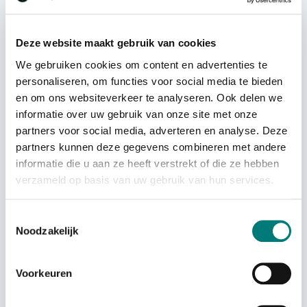
KH68108570.A
KH68108670.A
Sold out
Sold out
Deze website maakt gebruik van cookies
We gebruiken cookies om content en advertenties te
personaliseren, om functies voor social media te bieden
en om ons websiteverkeer te analyseren. Ook delen we
informatie over uw gebruik van onze site met onze
partners voor social media, adverteren en analyse. Deze
partners kunnen deze gegevens combineren met andere
Sold out
Sold out
informatie die u aan ze heeft verstrekt of die ze hebben
verzameld op basis van uw gebruik van hun services.
Abitron® battery charger
Abitron® battery charger
Toestemmingsselectie
Nova/Ergo, KH68108501
UCH2 Abitron GL/TG/GR-
W, KH68108700
Noodzakelijk
Sold out
Sold out
Voorkeuren