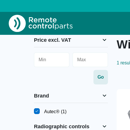
Home
»
Wireless controllers
Price excl. VAT
Wi
1 resul
Brand
Autec®
(1)
Radiographic controls