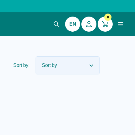
0
EN
Sort by: