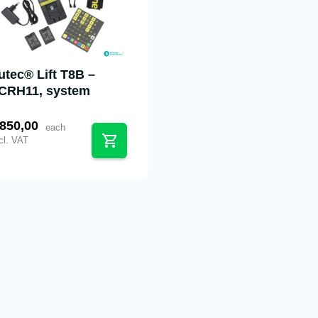
utec® Lift T8B –
CRH11, system
850,00
each
cl. VAT