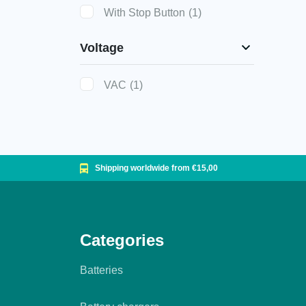
With Stop Button
(1)
Voltage
VAC
(1)
Shipping worldwide from €15,00
Categories
Batteries