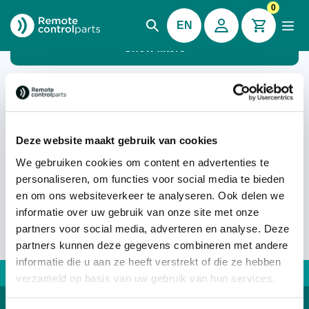
0
EN
Show filters
Battery chargers
Deze website maakt gebruik van cookies
Sort by:
We gebruiken cookies om content en advertenties te
personaliseren, om functies voor social media te bieden
en om ons websiteverkeer te analyseren. Ook delen we
No products were found matching your selection.
informatie over uw gebruik van onze site met onze
partners voor social media, adverteren en analyse. Deze
partners kunnen deze gegevens combineren met andere
informatie die u aan ze heeft verstrekt of die ze hebben
Direct advice: +31167 521228
verzameld op basis van uw gebruik van hun services.