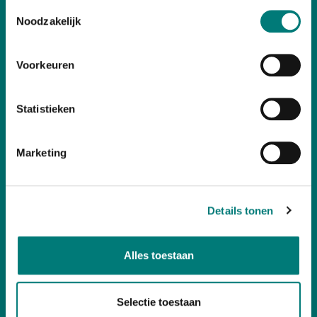
Toestemmingsselectie
Categories
Noodzakelijk
Customer Service
Voorkeuren
Statistieken
Your account
Marketing
Contact
Details tonen
Follow us
social media
Alles toestaan
Selectie toestaan