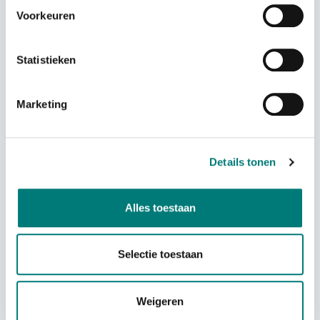
Voorkeuren
Statistieken
Teletec® stop button (red)
Teletec® toggle switch
rubber
Marketing
€
45,81
€
19,42
each
each
excl. VAT
excl. VAT
Details tonen
Alles toestaan
On back order
Selectie toestaan
Weigeren
Teletec® switch for stop
button with plug