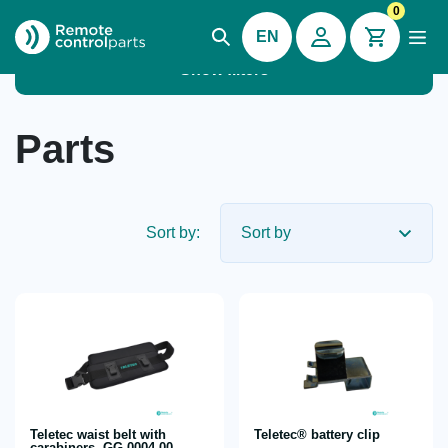
0
EN
Show filters
Parts
Sort by:
Teletec waist belt with
Teletec® battery clip
carabiners, GG-0004.00