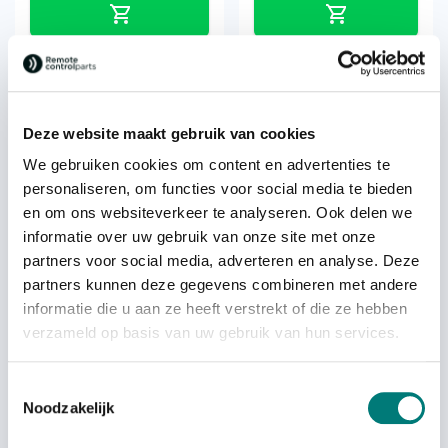
Deze website maakt gebruik van cookies
We gebruiken cookies om content en advertenties te
personaliseren, om functies voor social media te bieden
Teletec® joystick rubber SM-
Teletec® joystick rubber
en om ons websiteverkeer te analyseren. Ook delen we
0019
SM-0037
informatie over uw gebruik van onze site met onze
partners voor social media, adverteren en analyse. Deze
€
32,04
€
32,20
each
each
partners kunnen deze gegevens combineren met andere
excl. VAT
excl. VAT
informatie die u aan ze heeft verstrekt of die ze hebben
verzameld op basis van uw gebruik van hun services.
Toestemmingsselectie
Noodzakelijk