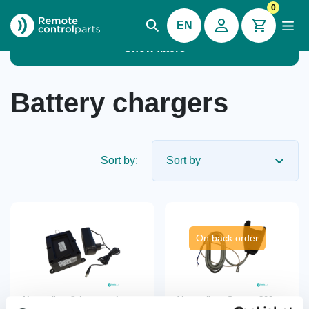
0
EN
Show filters
Battery chargers
Sort by:
On back order
Akerströms® battery charger
Akerströms Sesam 800
BC82-92 VAC, 946638-000
wall mount large with