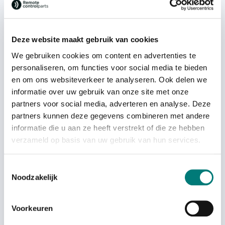
cable, 943015-000
€
412,76
€
162,29
each
each
excl. VAT
excl. VAT
Deze website maakt gebruik van cookies
We gebruiken cookies om content en advertenties te
personaliseren, om functies voor social media te bieden
en om ons websiteverkeer te analyseren. Ook delen we
informatie over uw gebruik van onze site met onze
partners voor social media, adverteren en analyse. Deze
partners kunnen deze gegevens combineren met andere
On back order
informatie die u aan ze heeft verstrekt of die ze hebben
verzameld op basis van uw gebruik van hun services.
Akerströms® battery charger
Toestemmingsselectie
Remotus CH650, 949035-000
Noodzakelijk
€
290,31
each
excl. VAT
Voorkeuren