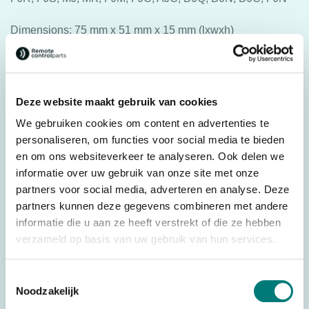
Dimensions: 75 mm x 51 mm x 15 mm (lxwxh)
Original spare part: R0BATT00E0014
For transmitter: Autec® series: Air, Dynamic, Dynamic+,
Modular. Autec® model: AJM, AJR, AJS, DJR, DJL, DJM,
Deze website maakt gebruik van cookies
DJS, FJL , FJR, FJS, MJ, MK, FJM, FJC, AJC, DJQ, DJN,
We gebruiken cookies om content en advertenties te
DJC, FJN
personaliseren, om functies voor social media te bieden
en om ons websiteverkeer te analyseren. Ook delen we
informatie over uw gebruik van onze site met onze
Specifications
partners voor social media, adverteren en analyse. Deze
partners kunnen deze gegevens combineren met andere
Weight
0,100 kg
informatie die u aan ze heeft verstrekt of die ze hebben
Dimensions
7,5 × 5,1 × 1,5 cm
verzameld op basis van uw gebruik van hun services.
Brands
Autec®
Parts
Batteries
Toestemmingsselectie
Noodzakelijk
Battery technology
Ni-Mh