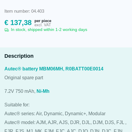
Item number: 04.403
per piece
€
137,38
excl. VAT
In stock, shipped within 1-2 working days
Description
Autec® battery MBM06MH, R0BATT00E0014
Original spare part
7.2V 750 mAh,
Ni-Mh
Suitable for:
Autec® series: Air, Dynamic, Dynamic+, Modular
Autec® model: AJM, AJR, AJS, DJR, DJL, DJM, DJS, FJL ,
FJR, FJS, MJ, MK, FJM, FJC, AJC, DJQ, DJN, DJC, FJN