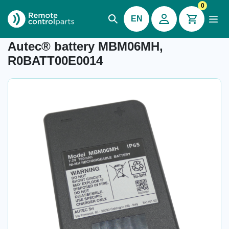
0
EN
Item number: 04.403
Autec® battery MBM06MH,
R0BATT00E0014