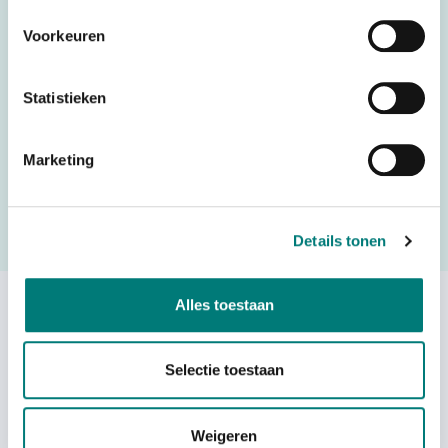
Country of Origin (CO)
Italy
Voorkeuren
HS code
8507500000
Statistieken
Would you like to request a quote for this product? Then fill
Marketing
in the quote request form and we will contact you as soon
as possible.
Details tonen
Request a quote
Alles toestaan
Others also viewed:
Selectie toestaan
Weigeren