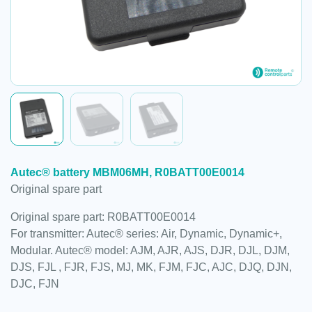
Autec® battery MBM06MH, R0BATT00E0014
Original spare part
Original spare part: R0BATT00E0014
For transmitter: Autec® series: Air, Dynamic, Dynamic+,
Modular. Autec® model: AJM, AJR, AJS, DJR, DJL, DJM,
DJS, FJL , FJR, FJS, MJ, MK, FJM, FJC, AJC, DJQ, DJN,
DJC, FJN