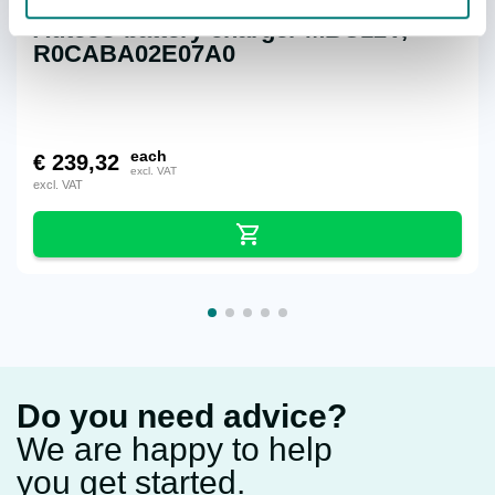
Autec® battery charger MBC12V,
R0CABA02E07A0
each
€
239,32
excl. VAT
excl. VAT
Do you need advice?
We are happy to help
you get started.