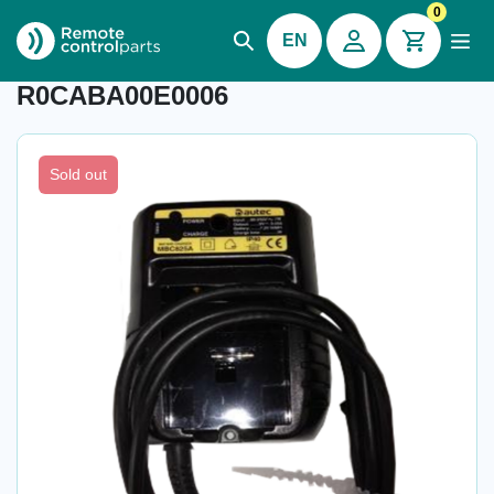
0
EN
Autec® battery charger MBC825A,
R0CABA00E0006
Sold out