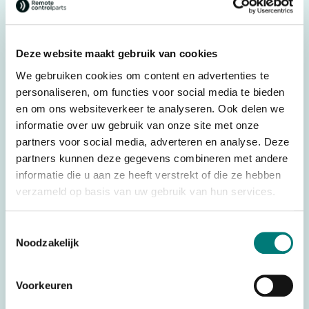
battery charger MBC12V, R0CABA02E07A0
Deze website maakt gebruik van cookies
We gebruiken cookies om content en advertenties te
Specifications
personaliseren, om functies voor social media te bieden
Weight
0,363 kg
en om ons websiteverkeer te analyseren. Ook delen we
Brands
Autec®
informatie over uw gebruik van onze site met onze
partners voor social media, adverteren en analyse. Deze
Parts
Battery Chargers
partners kunnen deze gegevens combineren met andere
Voltage
VDC
informatie die u aan ze heeft verstrekt of die ze hebben
verzameld op basis van uw gebruik van hun services.
Battery technology
Ni-Mh
Country of Origin (CO)
Italy
Toestemmingsselectie
Noodzakelijk
HS code
8504405590
Voorkeuren