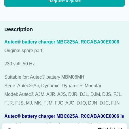
Request a quote
Description
Autec® battery charger MBC825A, R0CABA00E0006
Original spare part
230 volt, 50 Hz
Suitable for: Autec® battery MBM06MH
Serie: Autec® Air, Dynamic, Dynamic+, Modular
Model: Autec® AJM, AJR, AJS, DJR, DJL, DJM, DJS, FJL,
FJR, FJS, MJ, MK, FJM, FJC, AJC, DJQ, DJN, DJC, FJN
Autec® battery charger MBC825A, R0CABA00E0006 is
out of the range and has been replaced by
Autec®