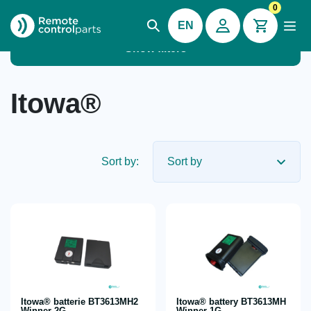
0
EN
Show filters
Itowa®
Sort by:
Itowa® batterie BT3613MH2
Itowa® battery BT3613MH
Winner 2G
Winner 1G