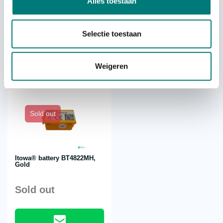
Alles toestaan
€
244,54
€
475,63
each
each
Selectie toestaan
excl. VAT
excl. VAT
Weigeren
Sold out
Itowa® battery BT4822MH,
Gold
Sold out