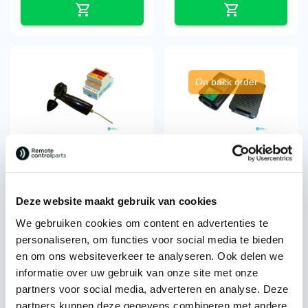
On back order
Wind meter / anemometer
Itowa® battery
ANM1000
BT3613MH3A Tunner
€
483,98
€
98,77
each
each
Deze website maakt gebruik van cookies
excl. VAT
excl. VAT
We gebruiken cookies om content en advertenties te
personaliseren, om functies voor social media te bieden
en om ons websiteverkeer te analyseren. Ook delen we
informatie over uw gebruik van onze site met onze
partners voor social media, adverteren en analyse. Deze
partners kunnen deze gegevens combineren met andere