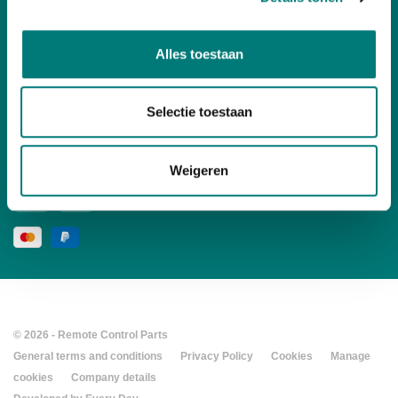
Your account
Alles toestaan
Contact
Selectie toestaan
Follow us
social media
Weigeren
© 2026 - Remote Control Parts
General terms and conditions
Privacy Policy
Cookies
Manage
cookies
Company details