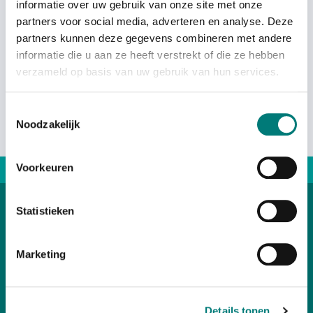
informatie over uw gebruik van onze site met onze
partners voor social media, adverteren en analyse. Deze
Sold out
partners kunnen deze gegevens combineren met andere
informatie die u aan ze heeft verstrekt of die ze hebben
verzameld op basis van uw gebruik van hun services.
Toestemmingsselectie
Noodzakelijk
Voorkeuren
Direct advice: +31167 521228
Statistieken
Categories
Marketing
Customer Service
Details tonen