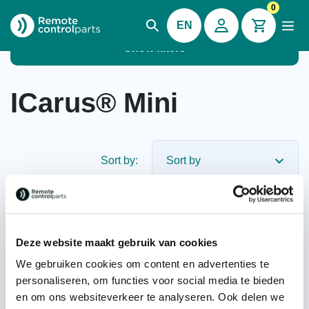
0
EN
Show filters
ICarus® Mini
Sort by:
No longer available, out of
Deze website maakt gebruik van cookies
production
We gebruiken cookies om content en advertenties te
personaliseren, om functies voor social media te bieden
en om ons websiteverkeer te analyseren. Ook delen we
ICarus® Mini 4+2, systeem