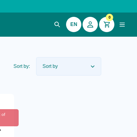
0
EN
Sort by:
 of