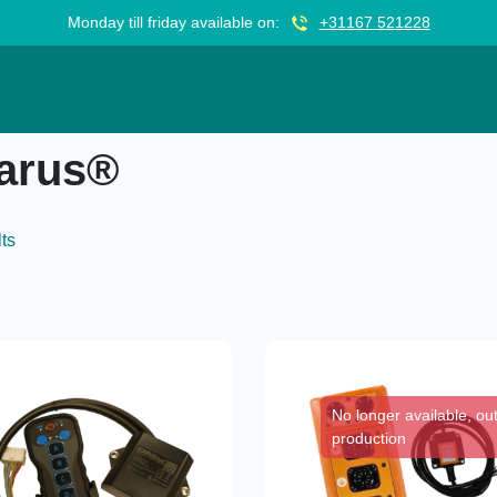
Monday till friday available on:
+31167 521228
arus®
lts
No longer available, out
production