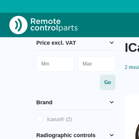
Home
»
ICarus®
Price excl. VAT
IC
2 resu
Brand
Icarus®
(2)
Radiographic controls