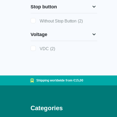
Stop button
Without Stop Button
(2)
Voltage
VDC
(2)
Shipping worldwide from €15,00
Categories