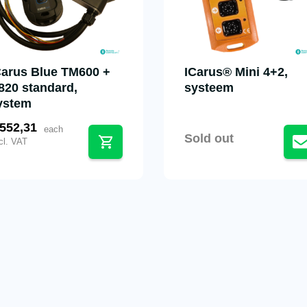
Carus Blue TM600 +
ICarus® Mini 4+2,
820 standard,
systeem
ystem
552,31
each
Sold out
cl. VAT