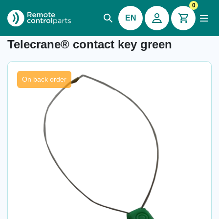
0
EN
Item number: 04.474
Telecrane® contact key green
On back order