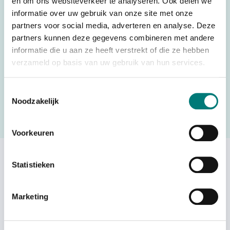
en om ons websiteverkeer te analyseren. Ook delen we
informatie over uw gebruik van onze site met onze
Country of Origin
China
(CO)
partners voor social media, adverteren en analyse. Deze
partners kunnen deze gegevens combineren met andere
informatie die u aan ze heeft verstrekt of die ze hebben
verzameld op basis van uw gebruik van hun services.
Would you like to request a quote for this product? Then fill
in the quote request form and we will contact you as soon
Toestemmingsselectie
Noodzakelijk
as possible.
Request a quote
Voorkeuren
Others also viewed:
Statistieken
Marketing