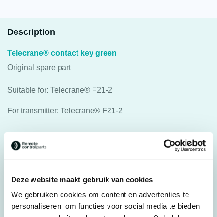
Description
Telecrane® contact key green
Original spare part
Suitable for: Telecrane® F21-2
For transmitter: Telecrane® F21-2
Specifications
Weight
0,025 kg
Deze website maakt gebruik van cookies
Brands
Telecrane®
We gebruiken cookies om content en advertenties te
Switches, joysticks &
personaliseren, om functies voor social media te bieden
Parts
accessories