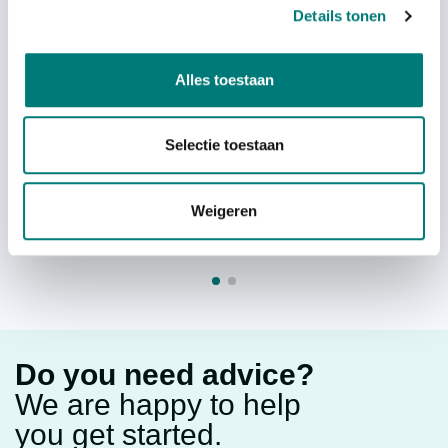
Details tonen
Telecrane® stop button (red)
Alles toestaan
each
€
25,35
Selectie toestaan
excl. VAT
excl. VAT
Weigeren
Do you need advice?
We are happy to help
you get started.