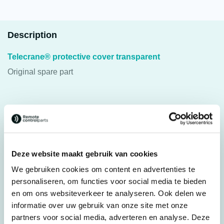
Description
Telecrane® protective cover transparent
Original spare part
Specifications
Weight
0,025 kg
Deze website maakt gebruik van cookies
Brands
Telecrane®
We gebruiken cookies om content en advertenties te
Parts
Belt & holders
personaliseren, om functies voor social media te bieden
Country of Origin (CO)
China
en om ons websiteverkeer te analyseren. Ook delen we
informatie over uw gebruik van onze site met onze
HS code
6307909300
partners voor social media, adverteren en analyse. Deze