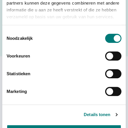
partners kunnen deze gegevens combineren met andere
informatie die u aan ze heeft verstrekt of die ze hebben
verzameld op basis van uw gebruik van hun services.
Would you like to request a quote for this product? Then fill
in the quote request form and we will contact you as soon
Toestemmingsselectie
as possible.
Noodzakelijk
Request a quote
Voorkeuren
Others also viewed:
Statistieken
Marketing
Telecrane® stop button (red)
Details tonen