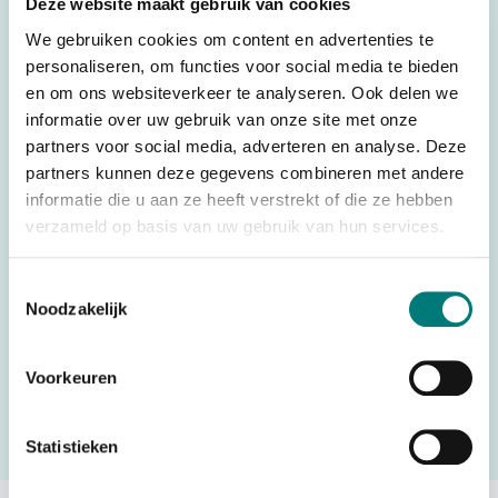
Deze website maakt gebruik van cookies
Specifications
We gebruiken cookies om content en advertenties te
personaliseren, om functies voor social media te bieden
Weight
0,050 kg
en om ons websiteverkeer te analyseren. Ook delen we
Brands
Scanreco®/Palfinger®
informatie over uw gebruik van onze site met onze
Switches, joysticks &
partners voor social media, adverteren en analyse. Deze
Parts
partners kunnen deze gegevens combineren met andere
accessories
informatie die u aan ze heeft verstrekt of die ze hebben
Country of Origin
Sweden
verzameld op basis van uw gebruik van hun services.
(CO)
Toestemmingsselectie
Noodzakelijk
Would you like to request a quote for this product? Then fill
in the quote request form and we will contact you as soon
Voorkeuren
as possible.
Statistieken
Request a quote