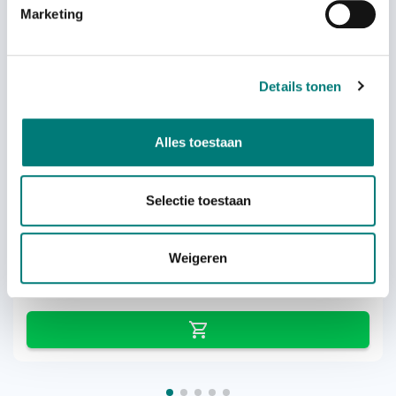
Marketing
Others also viewed:
Details tonen
Alles toestaan
Scanreco® push button and/or push
button rubber
Selectie toestaan
Weigeren
each
€
12,08
From
excl. VAT
excl. VAT