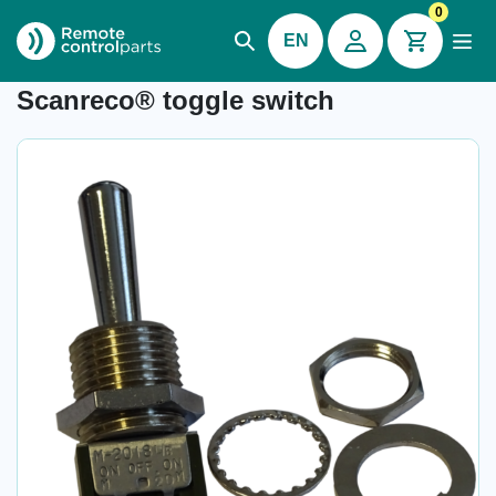
0
EN
Item number:
-
Scanreco® toggle switch