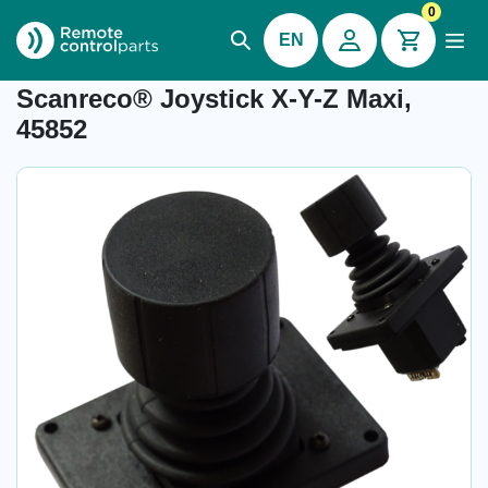
0
EN
Item number: 04.994
Scanreco® Joystick X-Y-Z Maxi,
45852