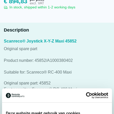
€
894,83
excl. VAT
In stock, shipped within 1-2 working days
Description
Scanreco® Joystick X-Y-Z Maxi 45852
Original spare part
Product number: 45852/A1000380402
Suitable for: Scanreco® RC-400 Maxi
Original spare part: 45852
For transmitter: Scanreco® RC-400 Maxi
Specifications
Deze website maakt gebruik van cookies