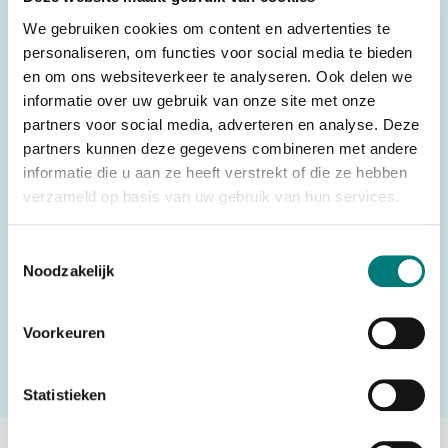
Weight
0,151 kg
We gebruiken cookies om content en advertenties te
Brands
Scanreco®/Palfinger®
personaliseren, om functies voor social media te bieden
en om ons websiteverkeer te analyseren. Ook delen we
Switches, joysticks &
Parts
informatie over uw gebruik van onze site met onze
accessories
partners voor social media, adverteren en analyse. Deze
Country of Origin
partners kunnen deze gegevens combineren met andere
Sweden
(CO)
informatie die u aan ze heeft verstrekt of die ze hebben
HS code
85069095
verzameld op basis van uw gebruik van hun services.
Toestemmingsselectie
Noodzakelijk
Would you like to request a quote for this product? Then fill
in the quote request form and we will contact you as soon
Voorkeuren
as possible.
Statistieken
Request a quote