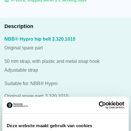
In stock, shipped within 1-2 working days
Description
NBB® Hypro hip belt 3.320.1010
Original spare part
50 mm strap, with plastic and metal snap hook
Adjustable strap
Suitable for: NBB® Hypro
Original spare part: 3.320.1010
For transmitter: NBB® Hypro
Specifications
Deze website maakt gebruik van cookies