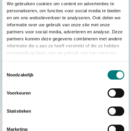
We gebruiken cookies om content en advertenties te
Weight
0,200 kg
personaliseren, om functies voor social media te bieden
Brands
NBB®
en om ons websiteverkeer te analyseren. Ook delen we
informatie over uw gebruik van onze site met onze
Parts
Belt & holders
partners voor social media, adverteren en analyse. Deze
Country of Origin (CO)
Germany
partners kunnen deze gegevens combineren met andere
informatie die u aan ze heeft verstrekt of die ze hebben
HS code
6307909300
verzameld op basis van uw gebruik van hun services.
Toestemmingsselectie
Noodzakelijk
Would you like to request a quote for this product? Then fill
in the quote request form and we will contact you as soon
as possible.
Voorkeuren
Request a quote
Statistieken
Others also viewed:
Marketing