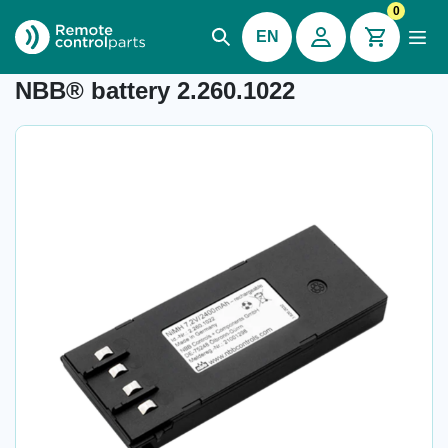
0
EN
Item number: 04.476
NBB® battery 2.260.1022