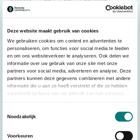
Dimensions: 127 mm x 48 mm x 18 mm (lxwxh)
Weight: 196 grams
Original spare part: 2.260.1022
Deze website maakt gebruik van cookies
We gebruiken cookies om content en advertenties te
Specifications
personaliseren, om functies voor social media te bieden
en om ons websiteverkeer te analyseren. Ook delen we
Weight
0,196 kg
informatie over uw gebruik van onze site met onze
Dimensions
12,7 × 4,8 × 1,8 cm
partners voor social media, adverteren en analyse. Deze
partners kunnen deze gegevens combineren met andere
Brands
NBB®
informatie die u aan ze heeft verstrekt of die ze hebben
Parts
Batteries
verzameld op basis van uw gebruik van hun services.
Battery technology
Ni-Mh
Toestemmingsselectie
Country of Origin (CO)
Germany
Noodzakelijk
HS code
8507500000
Voorkeuren