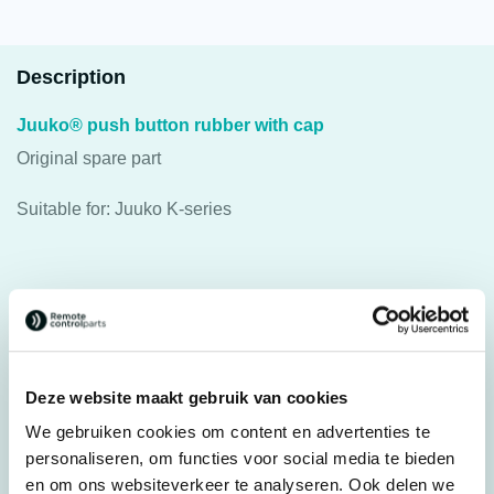
Description
Juuko® push button rubber with cap
Original spare part
Suitable for: Juuko K-series
Specifications
Weight
0,025 kg
Brands
Juuko®
Deze website maakt gebruik van cookies
We gebruiken cookies om content en advertenties te
Switches, joysticks &
Parts
personaliseren, om functies voor social media te bieden
accessories
en om ons websiteverkeer te analyseren. Ook delen we