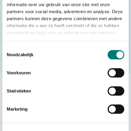
Country of Origin
informatie over uw gebruik van onze site met onze
Taiwan
(CO)
partners voor social media, adverteren en analyse. Deze
partners kunnen deze gegevens combineren met andere
informatie die u aan ze heeft verstrekt of die ze hebben
verzameld op basis van uw gebruik van hun services.
Would you like to request a quote for this product? Then fill
in the quote request form and we will contact you as soon
Toestemmingsselectie
as possible.
Noodzakelijk
Request a quote
Voorkeuren
Others also viewed:
Statistieken
Marketing