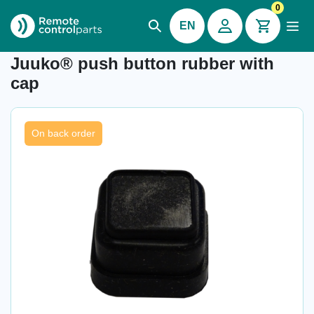
0
EN
Item number: 34.086
Juuko® push button rubber with
cap
On back order