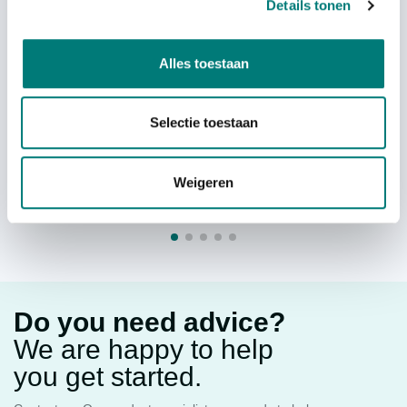
Push button 2 step black
Details tonen
Alles toestaan
each
€
9,94
Selectie toestaan
excl. VAT
excl. VAT
Weigeren
Do you need advice?
We are happy to help
you get started.