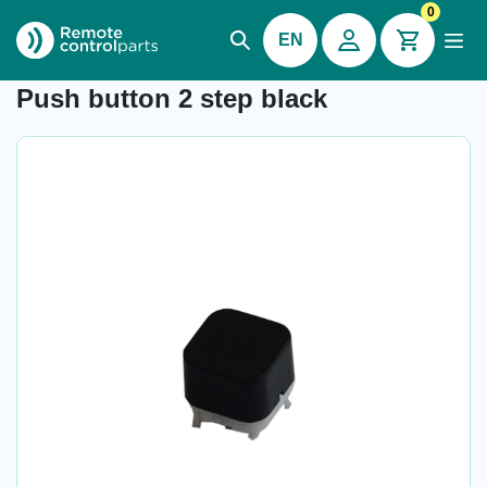
0
EN
Item number: 70.120.1
Push button 2 step black