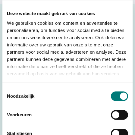
Description
Deze website maakt gebruik van cookies
We gebruiken cookies om content en advertenties te
Push button 2 step black
personaliseren, om functies voor social media te bieden
Original spare part
en om ons websiteverkeer te analyseren. Ook delen we
informatie over uw gebruik van onze site met onze
partners voor social media, adverteren en analyse. Deze
partners kunnen deze gegevens combineren met andere
Specifications
informatie die u aan ze heeft verstrekt of die ze hebben
verzameld op basis van uw gebruik van hun services.
Weight
0,025 kg
Autec®, Danfoss®/Ikusi®, Hetronic®,
Toestemmingsselectie
Brands
Juuko®
Noodzakelijk
Parts
Switches, joysticks & accessories
Voorkeuren
Statistieken
Would you like to request a quote for this product? Then fill