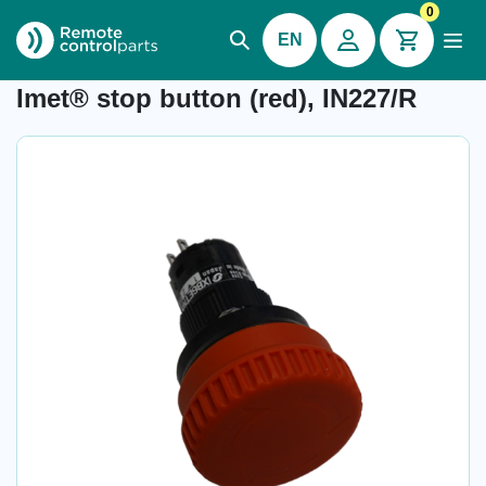
0
EN
Item number: 04.978.6.1
Imet® stop button (red), IN227/R