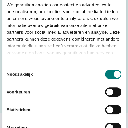
We gebruiken cookies om content en advertenties te
Weight
0,025 kg
personaliseren, om functies voor social media te bieden
Brands
Imet®
en om ons websiteverkeer te analyseren. Ook delen we
informatie over uw gebruik van onze site met onze
Switches, joysticks &
Parts
partners voor social media, adverteren en analyse. Deze
accessories
partners kunnen deze gegevens combineren met andere
Country of Origin
informatie die u aan ze heeft verstrekt of die ze hebben
Italy
(CO)
verzameld op basis van uw gebruik van hun services.
Toestemmingsselectie
Noodzakelijk
Would you like to request a quote for this product? Then fill
in the quote request form and we will contact you as soon
Voorkeuren
as possible.
Request a quote
Statistieken
Others also viewed:
Marketing