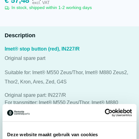
€
57,48
excl. VAT
In stock, shipped within 1-2 working days
Description
Imet® stop button (red), IN227/R
Original spare part
Suitable for: Imet® M550 Zeus/Thor, Imet® M880 Zeus2,
Thor2, Kron, Ares, Zed, G4S
Original spare part: IN227/R
For transmitter: Imet® M550 Zeus/Thor, Imet® M880
Zeus2, Thor2, Kron, Ares, Zed, G4S
Specifications
Deze website maakt gebruik van cookies