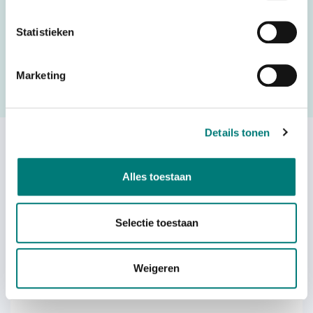
Would you like to request a quote for this product? Then fill
Statistieken
in the quote request form and we will contact you as soon
as possible.
Marketing
Request a quote
Details tonen
Others also viewed:
Alles toestaan
Selectie toestaan
HBC-Radiomatic® protective rubber
Weigeren
Micron, AS011000