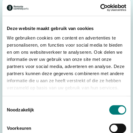
Original spare part: AS007300
For transmitter: HBC-Radiomatic® Micron 3/5 & Juuko
K1010/K1212
Deze website maakt gebruik van cookies
We gebruiken cookies om content en advertenties te
Specifications
personaliseren, om functies voor social media te bieden
en om ons websiteverkeer te analyseren. Ook delen we
Weight
0,109 kg
informatie over uw gebruik van onze site met onze
Dimensions
24,0 × 7,5 × 6,0 cm
partners voor social media, adverteren en analyse. Deze
HBC-Radiomatic®,
partners kunnen deze gegevens combineren met andere
Brands
informatie die u aan ze heeft verstrekt of die ze hebben
Juuko®
verzameld op basis van uw gebruik van hun services.
Parts
Belt & holders
Country of Origin
Toestemmingsselectie
Germany
(CO)
Noodzakelijk
HS code
6307909300
Voorkeuren