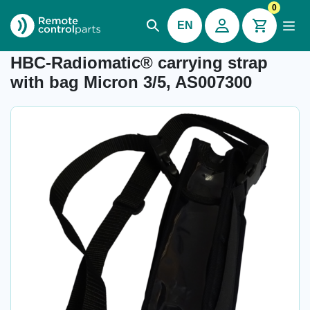
0
EN
Item number: 04.921
HBC-Radiomatic® carrying strap
with bag Micron 3/5, AS007300