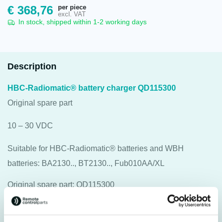
per piece
€
368,76
excl. VAT
In stock, shipped within 1-2 working days
Description
HBC-Radiomatic® battery charger QD115300
Original spare part
10 – 30 VDC
Suitable for HBC-Radiomatic® batteries and WBH
batteries: BA2130.., BT2130.., Fub010AA/XL
Original spare part: QD115300