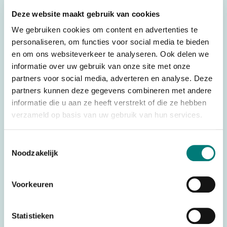
Specifications
Deze website maakt gebruik van cookies
Weight
0,500 kg
We gebruiken cookies om content en advertenties te
Brands
HBC-Radiomatic®
personaliseren, om functies voor social media te bieden
en om ons websiteverkeer te analyseren. Ook delen we
Parts
Battery Chargers
informatie over uw gebruik van onze site met onze
Voltage
VDC
partners voor social media, adverteren en analyse. Deze
partners kunnen deze gegevens combineren met andere
Battery technology
Ni-Mh
informatie die u aan ze heeft verstrekt of die ze hebben
Country of Origin (CO)
Germany
verzameld op basis van uw gebruik van hun services.
HS code
8504405590
Toestemmingsselectie
Noodzakelijk
Would you like to request a quote for this product? Then fill
Voorkeuren
in the quote request form and we will contact you as soon
as possible.
Statistieken