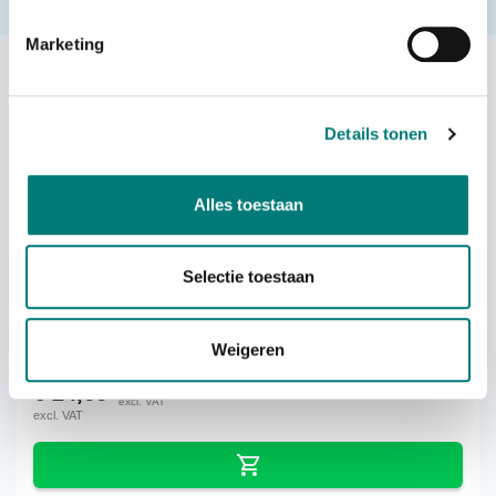
Request a quote
Marketing
Others also viewed:
Details tonen
Alles toestaan
WBH battery contact cleaning kit
Selectie toestaan
Weigeren
each
€
24,66
excl. VAT
excl. VAT