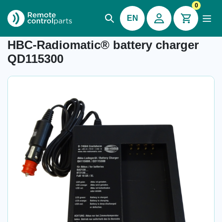
0
EN
Item number: 04.910.1.2
HBC-Radiomatic® battery charger
QD115300