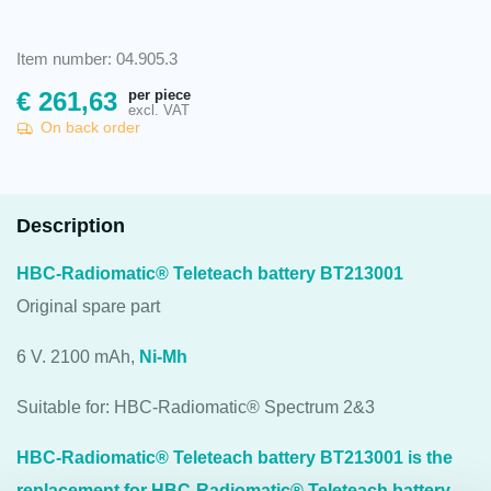
Item number: 04.905.3
per piece
€
261,63
excl. VAT
On back order
Description
HBC-Radiomatic® Teleteach battery BT213001
Original spare part
6 V. 2100 mAh,
Ni-Mh
Suitable for: HBC-Radiomatic® Spectrum 2&3
HBC-Radiomatic® Teleteach battery BT213001 is the
replacement for HBC-Radiomatic® Teleteach battery