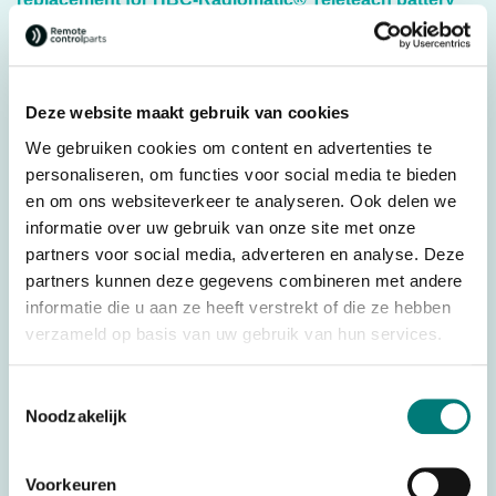
BT213020
Dimensions: 165 mm x 56 mm x 25 mm (lxwxh)
Deze website maakt gebruik van cookies
Weight: 218 grams
We gebruiken cookies om content en advertenties te
Original spare part: BT213001
personaliseren, om functies voor social media te bieden
For transmitter: HBC-Radiomatic® Spectrum 2&3
en om ons websiteverkeer te analyseren. Ook delen we
informatie over uw gebruik van onze site met onze
partners voor social media, adverteren en analyse. Deze
Specifications
partners kunnen deze gegevens combineren met andere
informatie die u aan ze heeft verstrekt of die ze hebben
Weight
0,218 kg
verzameld op basis van uw gebruik van hun services.
Dimensions
16,5 × 5,6 × 2,5 cm
Brands
HBC-Radiomatic®
Toestemmingsselectie
Noodzakelijk
Parts
Batteries
Country of Origin (CO)
Germany
Voorkeuren