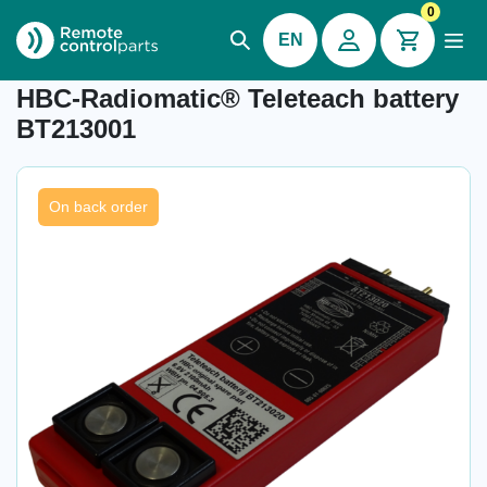
0
EN
Item number: 04.905.3
HBC-Radiomatic® Teleteach battery
BT213001
On back order