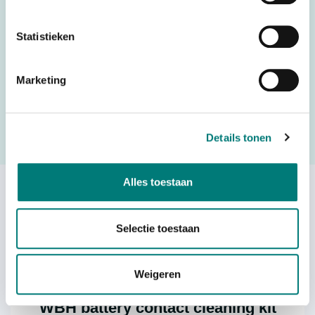
HS code
8507500000
Statistieken
Would you like to request a quote for this product? Then fill
Marketing
in the quote request form and we will contact you as soon
as possible.
Details tonen
Request a quote
Alles toestaan
Others also viewed:
Selectie toestaan
Weigeren
WBH battery contact cleaning kit