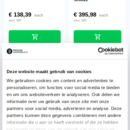
€
138,39
€
395,98
each
each
excl. VAT
excl. VAT
Deze website maakt gebruik van cookies
We gebruiken cookies om content en advertenties te
personaliseren, om functies voor social media te bieden
Olsberg® / Hiab® battery
Replacement for Olsberg®
en om ons websiteverkeer te analyseren. Ook delen we
7216
/ Hiab® 7220 battery
informatie over uw gebruik van onze site met onze
partners voor social media, adverteren en analyse. Deze
€
102,26
€
94,73
each
each
partners kunnen deze gegevens combineren met andere
excl. VAT
excl. VAT
informatie die u aan ze heeft verstrekt of die ze hebben
verzameld op basis van uw gebruik van hun services.