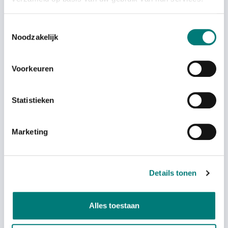
Toestemmingsselectie
Noodzakelijk
On back order
Voorkeuren
Statistieken
Hiab® hip belt
Marketing
€
181,20
each
excl. VAT
Details tonen
Alles toestaan