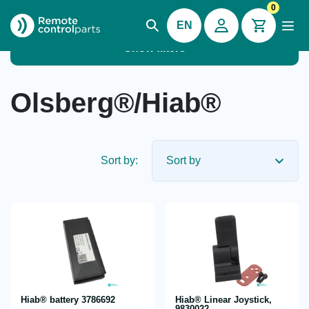
0
EN
Show filters
Olsberg®/Hiab®
Sort by:
Hiab® battery 3786692
Hiab® Linear Joystick,
9830022