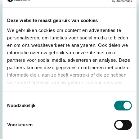
Description
Deze website maakt gebruik van cookies
Hiab® hip belt
We gebruiken cookies om content en advertenties te
Orginial spare part
personaliseren, om functies voor social media te bieden
en om ons websiteverkeer te analyseren. Ook delen we
informatie over uw gebruik van onze site met onze
partners voor social media, adverteren en analyse. Deze
Specifications
partners kunnen deze gegevens combineren met andere
informatie die u aan ze heeft verstrekt of die ze hebben
Weight
0,500 kg
verzameld op basis van uw gebruik van hun services.
Brands
Olsberg®/Hiab®
Toestemmingsselectie
Parts
Belt & holders
Noodzakelijk
Country of Origin (CO)
Sweden
HS code
6307909300
Voorkeuren