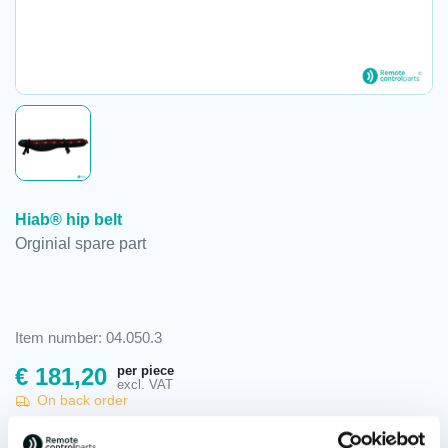
Hiab® hip belt
Orginial spare part
Item number: 04.050.3
per piece
€
181,20
excl. VAT
On back order