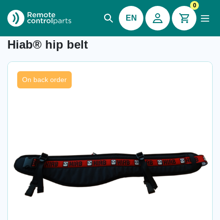
0
EN
Item number: 04.050.3
Hiab® hip belt
On back order