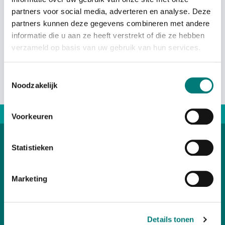
partners voor social media, adverteren en analyse. Deze
partners kunnen deze gegevens combineren met andere
On request
informatie die u aan ze heeft verstrekt of die ze hebben
verzameld op basis van uw gebruik van hun services.
Toestemmingsselectie
Noodzakelijk
Direct advice: +31167 521228
Voorkeuren
Statistieken
Categories
Marketing
Customer Service
Details tonen
Your account