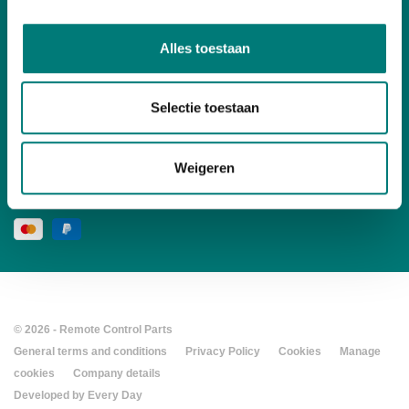
Contact
Alles toestaan
Selectie toestaan
Follow us
social media
Weigeren
© 2026 - Remote Control Parts
General terms and conditions
Privacy Policy
Cookies
Manage
cookies
Company details
Developed by Every Day