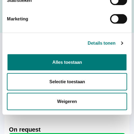
Statistieken
in the quote request form and we will contact you as soon
as possible.
Marketing
Request a quote
Details tonen
Others also viewed:
Alles toestaan
Selectie toestaan
Scanreco® RC400 G2B Maxi system
Weigeren
On request