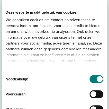
For transmitter: o.a. Scanreco® RC400 Maxi/Mini
Deze website maakt gebruik van cookies
We gebruiken cookies om content en advertenties te
personaliseren, om functies voor social media te bieden
Specifications
en om ons websiteverkeer te analyseren. Ook delen we
informatie over uw gebruik van onze site met onze
Weight
0,400 kg
partners voor social media, adverteren en analyse. Deze
Dimensions
14,2 × 16,5 × 18,5 cm
partners kunnen deze gegevens combineren met andere
Scanreco®/Palfinger®, WBH®
informatie die u aan ze heeft verstrekt of die ze hebben
Brands
verzameld op basis van uw gebruik van hun services.
/ RCP®
Parts
Belt & holders, Other
Toestemmingsselectie
Country of Origin
Noodzakelijk
Netherlands
(CO)
Voorkeuren
Would you like to request a quote for this product? Then fill