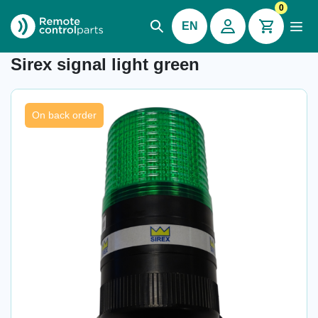
0
EN
Item number: 32.501
Sirex signal light green
On back order