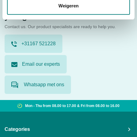
We are happy to help
Weigeren
you get started.
Contact us. Our product specialists are ready to help you.
+31167 521228
Email our experts
Whatsapp met ons
Mon - Thu from 08.00 to 17.00 & Fri from 08.00 to 16.00
Categories