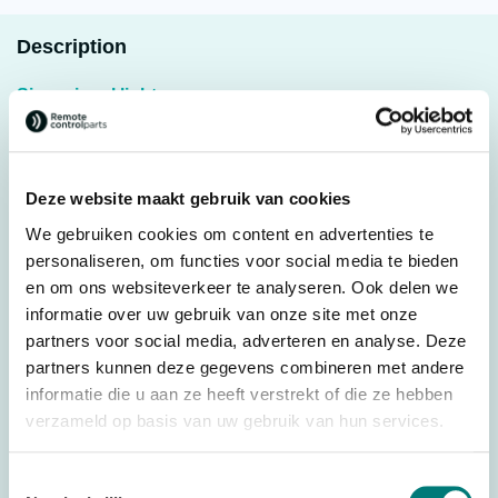
Description
Sirex signal light green
Original spare part
Light functions: Siren light, on, turning and flashing
Deze website maakt gebruik van cookies
Power supply: 15 – 35 VAC or 20 – 50 VDC
We gebruiken cookies om content en advertenties te
Sound signal: buzzer 90 dB, multiple signal sounds (16)
personaliseren, om functies voor social media te bieden
Type of light source: LED
en om ons websiteverkeer te analyseren. Ook delen we
Protection degree: IP50
informatie over uw gebruik van onze site met onze
partners voor social media, adverteren en analyse. Deze
Working temperature: -20°C – +70°C
partners kunnen deze gegevens combineren met andere
Mounting: wall mounting
informatie die u aan ze heeft verstrekt of die ze hebben
verzameld op basis van uw gebruik van hun services.
Toestemmingsselectie
Specifications