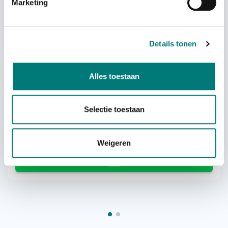
Others also viewed:
Marketing
Details tonen
Alles toestaan
Imet® M880 Ares2
Selectie toestaan
Weigeren
On request