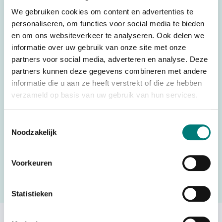
We gebruiken cookies om content en advertenties te
Weight
0,025 kg
personaliseren, om functies voor social media te bieden
Brands
Imet®
en om ons websiteverkeer te analyseren. Ook delen we
informatie over uw gebruik van onze site met onze
Switches, joysticks &
partners voor social media, adverteren en analyse. Deze
Parts
accessories
partners kunnen deze gegevens combineren met andere
informatie die u aan ze heeft verstrekt of die ze hebben
Country of Origin
Italy
(CO)
verzameld op basis van uw gebruik van hun services.
Toestemmingsselectie
Noodzakelijk
Would you like to request a quote for this product? Then fill
in the quote request form and we will contact you as soon
Voorkeuren
as possible.
Request a quote
Statistieken