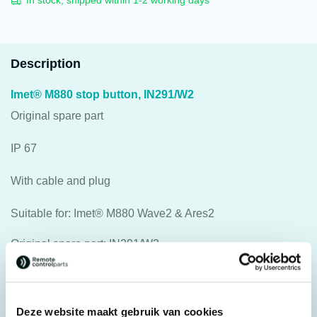
In stock, shipped within 1-2 working days
Description
Imet® M880 stop button, IN291/W2
Original spare part
IP 67
With cable and plug
Suitable for: Imet® M880 Wave2 & Ares2
Original spare part: IN291/W2
For transmitter: Imet® M880 Wave2 & Ares2
Deze website maakt gebruik van cookies
Specifications