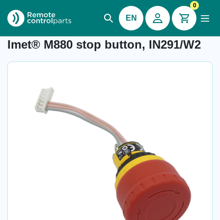
0
EN
Item number: 04.978.1.1
Imet® M880 stop button, IN291/W2