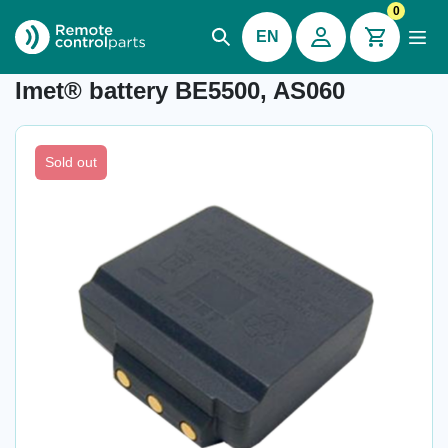
0
EN
Item number: 04.966
Imet® battery BE5500, AS060
Sold out