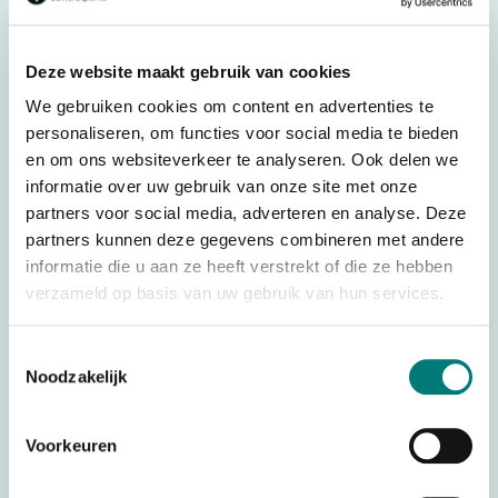
Original spare part: AS060
For transmitter: Imet® M550 Zeus & Thor (Joystickzender)
Deze website maakt gebruik van cookies
We gebruiken cookies om content en advertenties te
Specifications
personaliseren, om functies voor social media te bieden
en om ons websiteverkeer te analyseren. Ook delen we
Weight
0,100 kg
informatie over uw gebruik van onze site met onze
Brands
Imet®
partners voor social media, adverteren en analyse. Deze
partners kunnen deze gegevens combineren met andere
Parts
Batteries
informatie die u aan ze heeft verstrekt of die ze hebben
Battery technology
Ni-Mh
verzameld op basis van uw gebruik van hun services.
Country of Origin (CO)
Italy
Toestemmingsselectie
HS code
8507500000
Noodzakelijk
Voorkeuren
Would you like to request a quote for this product? Then fill