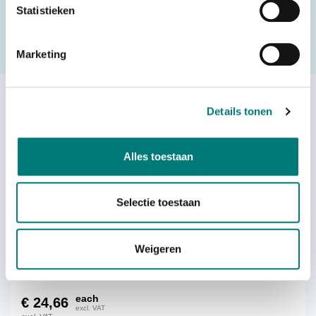
in the quote request form and we will contact you as soon
Statistieken
as possible.
Marketing
Request a quote
Others also viewed:
Details tonen
Alles toestaan
Selectie toestaan
WBH battery contact cleaning kit
Weigeren
each
€
24,66
excl. VAT