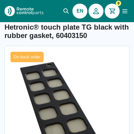
0
EN
Item number: 04.240
Hetronic® touch plate TG black with
rubber gasket, 60403150
On back order