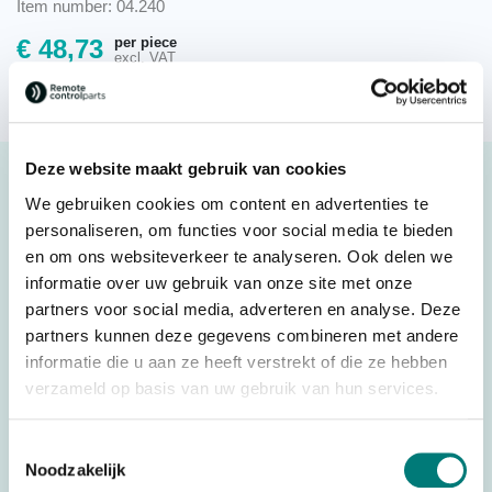
Item number: 04.240
per piece
€
48,73
excl. VAT
On back order
Deze website maakt gebruik van cookies
Description
We gebruiken cookies om content en advertenties te
Hetronic® touch plate TG black with rubber gasket,
personaliseren, om functies voor social media te bieden
60403150
en om ons websiteverkeer te analyseren. Ook delen we
informatie over uw gebruik van onze site met onze
Original spare part
partners voor social media, adverteren en analyse. Deze
Original spare part: 60403150
partners kunnen deze gegevens combineren met andere
informatie die u aan ze heeft verstrekt of die ze hebben
verzameld op basis van uw gebruik van hun services.
Specifications
Toestemmingsselectie
Weight
0,100 kg
Noodzakelijk