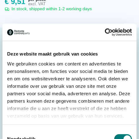
€
9,51
excl. VAT
In stock, shipped within 1-2 working days
Description
Hetronic® Stainless Steel Pin for Belt Nova L, 11406055
Deze website maakt gebruik van cookies
Original spare part
We gebruiken cookies om content en advertenties te
personaliseren, om functies voor social media te bieden
Available as a set (2 stainless steel pins)
en om ons websiteverkeer te analyseren. Ook delen we
informatie over uw gebruik van onze site met onze
Suitable for: Hetronic® Nova L
partners voor social media, adverteren en analyse. Deze
partners kunnen deze gegevens combineren met andere
Original spare part: 11406055
informatie die u aan ze heeft verstrekt of die ze hebben
For transmitter: Hetronic® Nova L
verzameld op basis van uw gebruik van hun services.
Specifications
Toestemmingsselectie
Noodzakelijk