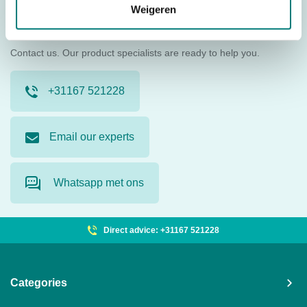
We are happy to help
Weigeren
you get started.
Contact us. Our product specialists are ready to help you.
+31167 521228
Email our experts
Whatsapp met ons
Direct advice: +31167 521228
Categories