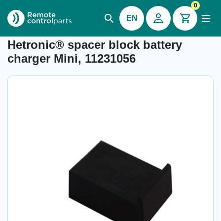
0
EN
Item number: 04.393
Hetronic® spacer block battery
charger Mini, 11231056