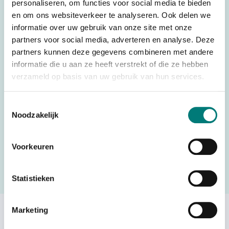
personaliseren, om functies voor social media te bieden
Weight
0,025 kg
en om ons websiteverkeer te analyseren. Ook delen we
Brands
Hetronic®
informatie over uw gebruik van onze site met onze
partners voor social media, adverteren en analyse. Deze
Parts
Battery Chargers, Other
partners kunnen deze gegevens combineren met andere
Country of Origin (CO)
Malta
informatie die u aan ze heeft verstrekt of die ze hebben
verzameld op basis van uw gebruik van hun services.
HS code
8504405590
Toestemmingsselectie
Noodzakelijk
Would you like to request a quote for this product? Then fill
in the quote request form and we will contact you as soon
Voorkeuren
as possible.
Statistieken
Request a quote
Marketing
Others also viewed: