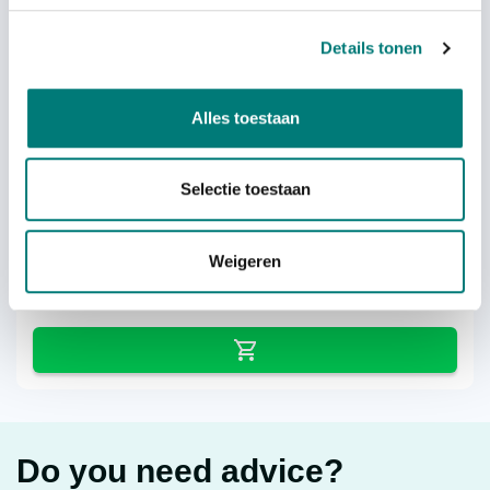
On back order
Details tonen
Alles toestaan
Hetronic® Battery Charger UCH2
Mini VAC, 68108570.A
Selectie toestaan
Weigeren
each
€
294,40
excl. VAT
excl. VAT
Do you need advice?