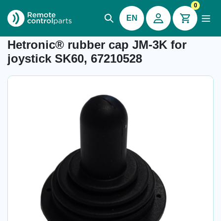
0
EN
Item number: 04.303
Hetronic® rubber cap JM-3K for
joystick SK60, 67210528