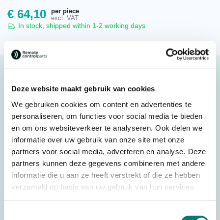
per piece
€
64,10
excl. VAT
In stock, shipped within 1-2 working days
Description
Deze website maakt gebruik van cookies
Hetronic® rubber cap JM-3K for joystick SK60,
We gebruiken cookies om content en advertenties te
67210528
personaliseren, om functies voor social media te bieden
Original spare part
en om ons websiteverkeer te analyseren. Ook delen we
informatie over uw gebruik van onze site met onze
Suitable for: Hetronic® Nova-L and GL
partners voor social media, adverteren en analyse. Deze
partners kunnen deze gegevens combineren met andere
Original spare part: 6721052
informatie die u aan ze heeft verstrekt of die ze hebben
For transmitter: Hetronic® Nova-L en GL
verzameld op basis van uw gebruik van hun services.
Specifications
Toestemmingsselectie