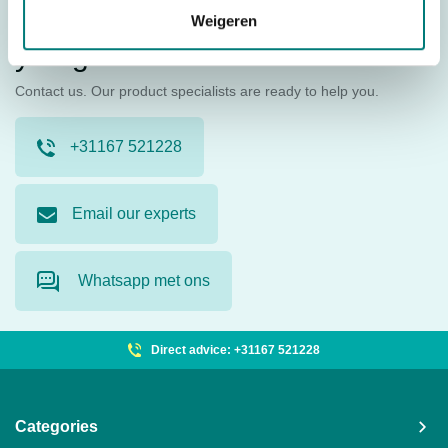
We are happy to help
Weigeren
you get started.
Contact us. Our product specialists are ready to help you.
+31167 521228
Email our experts
Whatsapp met ons
Direct advice: +31167 521228
Mo
Categories