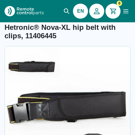
0
EN
Item number: 04.317.1
Hetronic® Nova-XL hip belt with
clips, 11406445