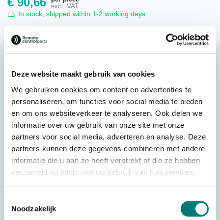
€
90,66
excl. VAT
In stock, shipped within 1-2 working days
Description
Deze website maakt gebruik van cookies
Hetronic® Nova-XL hip belt with clips, 11406445
We gebruiken cookies om content en advertenties te
Original spare part
personaliseren, om functies voor social media te bieden
en om ons websiteverkeer te analyseren. Ook delen we
Suitable for: Hetronic® Nova-XL
informatie over uw gebruik van onze site met onze
partners voor social media, adverteren en analyse. Deze
Original spare part: 11406445
partners kunnen deze gegevens combineren met andere
For transmitter: Hetronic® Nova-XL
informatie die u aan ze heeft verstrekt of die ze hebben
verzameld op basis van uw gebruik van hun services.
Specifications
Toestemmingsselectie
Weight
0,200 kg
Noodzakelijk