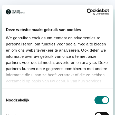
Description
Hetronic® Nova M stop button (red)
Deze website maakt gebruik van cookies
Original spare part
We gebruiken cookies om content en advertenties te
personaliseren, om functies voor social media te bieden
Suitable for: Hetronic® Nova M series
en om ons websiteverkeer te analyseren. Ook delen we
informatie over uw gebruik van onze site met onze
For transmitter: Hetronic® Nova M
partners voor social media, adverteren en analyse. Deze
partners kunnen deze gegevens combineren met andere
informatie die u aan ze heeft verstrekt of die ze hebben
Specifications
verzameld op basis van uw gebruik van hun services.
Weight
0,025 kg
Toestemmingsselectie
Brands
Hetronic®
Noodzakelijk
Switches, joysticks &
Parts
accessories