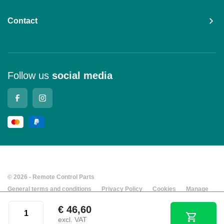
Contact
Follow us
social media
© 2026 - Remote Control Parts
General terms and conditions
Privacy Policy
Cookies
Manage
cookies
Company details
Hetronic® Nova M stop button (red) quantity
€
46,60
Developed by Every Day
excl. VAT