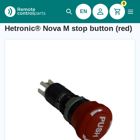
0
EN
Item number: 04.354
Hetronic® Nova M stop button (red)