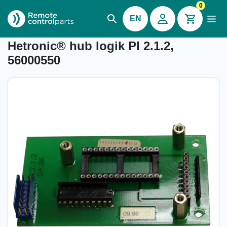
0
EN
Item number: 04.216
Hetronic® hub logik PI 2.1.2,
56000550