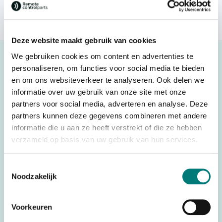
excl. VAT
In stock, shipped within 1-2 working days
Deze website maakt gebruik van cookies
Description
We gebruiken cookies om content en advertenties te
personaliseren, om functies voor social media te bieden
Hetronic® hub logik PI 2.1.2, 56000550
en om ons websiteverkeer te analyseren. Ook delen we
Original spare part
informatie over uw gebruik van onze site met onze
partners voor social media, adverteren en analyse. Deze
partners kunnen deze gegevens combineren met andere
informatie die u aan ze heeft verstrekt of die ze hebben
Specifications
verzameld op basis van uw gebruik van hun services.
Weight
0,200 kg
Toestemmingsselectie
Brands
Hetronic®
Noodzakelijk
Parts
PCBs
Voorkeuren
Country of Origin (CO)
Malta