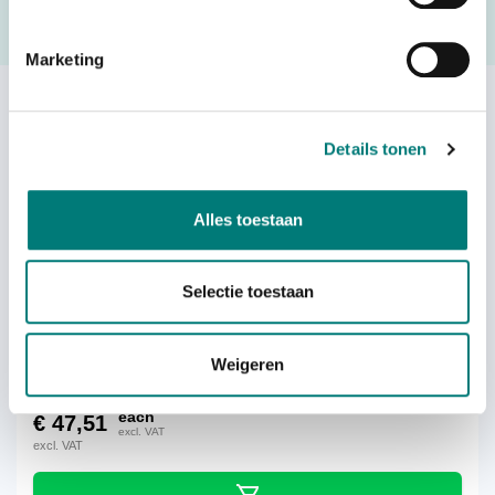
Request a quote
Marketing
Others also viewed:
Details tonen
Alles toestaan
Hetronic® GL/Nova stop button (red)
Selectie toestaan
Weigeren
each
€
47,51
excl. VAT
excl. VAT