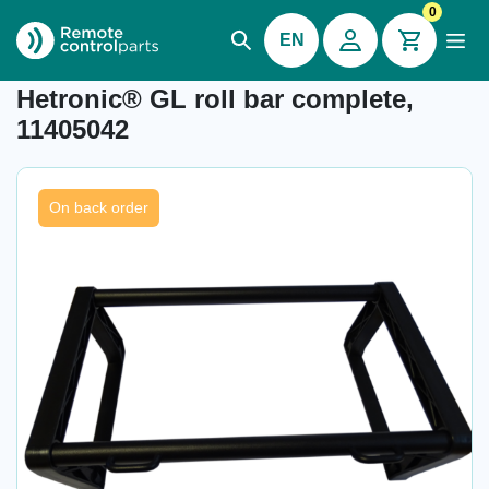
0
EN
Item number: 04.351
Hetronic® GL roll bar complete,
11405042
On back order