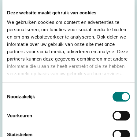
Original spare part: 11405042
For transmitter: Hetronic® GL
Deze website maakt gebruik van cookies
We gebruiken cookies om content en advertenties te
personaliseren, om functies voor social media te bieden
Specifications
en om ons websiteverkeer te analyseren. Ook delen we
Weight
,500 kg
informatie over uw gebruik van onze site met onze
partners voor social media, adverteren en analyse. Deze
Brands
Hetronic®
partners kunnen deze gegevens combineren met andere
Parts
Housing
informatie die u aan ze heeft verstrekt of die ze hebben
verzameld op basis van uw gebruik van hun services.
Country of Origin (CO)
Malta
HS code
8529904000
Toestemmingsselectie
Noodzakelijk
Would you like to request a quote for this product? Then fill
Voorkeuren
in the quote request form and we will contact you as soon
as possible.
Statistieken