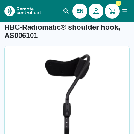
0
EN
Item number: 04.938.9.6
HBC-Radiomatic® shoulder hook,
AS006101