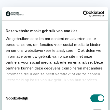
Description
HBC-Radiomatic® shoulder hook, AS006101
Deze website maakt gebruik van cookies
Original spare part
We gebruiken cookies om content en advertenties te
personaliseren, om functies voor social media te bieden
With stainless steel clamp
en om ons websiteverkeer te analyseren. Ook delen we
informatie over uw gebruik van onze site met onze
Suitable for: HBC-Radiomatic® Spectrum
partners voor social media, adverteren en analyse. Deze
partners kunnen deze gegevens combineren met andere
informatie die u aan ze heeft verstrekt of die ze hebben
verzameld op basis van uw gebruik van hun services.
Specifications
Weight
0,500 kg
Toestemmingsselectie
Noodzakelijk
Parts
Belt & holders
Brands
HBC-Radiomatic®