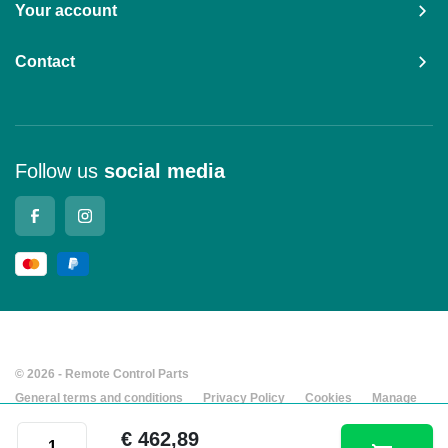
Your account
Contact
Follow us
social media
© 2026 - Remote Control Parts
General terms and conditions
Privacy Policy
Cookies
Manage
cookies
Company details
HBC-Radiomatic® shoulder hook, AS006101 quantity
€
462,89
Developed by Every Day