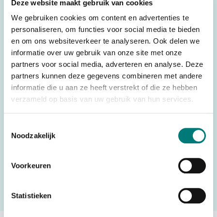
Deze website maakt gebruik van cookies
Weight
0,025 kg
We gebruiken cookies om content en advertenties te
Brands
personaliseren, om functies voor social media te bieden
HBC-Radiomatic®
en om ons websiteverkeer te analyseren. Ook delen we
Switches, joysticks &
informatie over uw gebruik van onze site met onze
Parts
accessories
partners voor social media, adverteren en analyse. Deze
partners kunnen deze gegevens combineren met andere
Country of Origin
Germany
(CO)
informatie die u aan ze heeft verstrekt of die ze hebben
verzameld op basis van uw gebruik van hun services.
HS code
85069095
Toestemmingsselectie
Noodzakelijk
Would you like to request a quote for this product? Then fill
in the quote request form and we will contact you as soon
Voorkeuren
as possible.
Statistieken
Request a quote