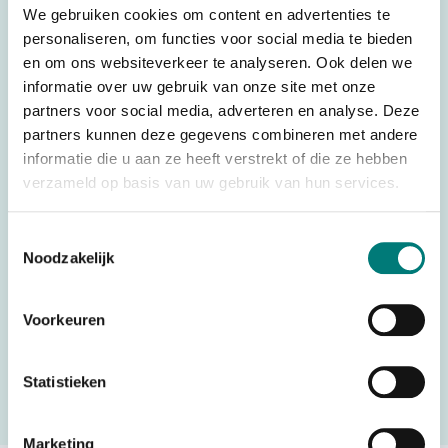
Weight
0,650 kg
We gebruiken cookies om content en advertenties te
personaliseren, om functies voor social media te bieden
Brands
HBC-Radiomatic®
en om ons websiteverkeer te analyseren. Ook delen we
Parts
Battery Chargers
informatie over uw gebruik van onze site met onze
partners voor social media, adverteren en analyse. Deze
Voltage
VAC, VDC
partners kunnen deze gegevens combineren met andere
Battery technology
Li-Ion
informatie die u aan ze heeft verstrekt of die ze hebben
verzameld op basis van uw gebruik van hun services.
Country of Origin (CO)
Germany
HS code
8504405590
Toestemmingsselectie
Noodzakelijk
Would you like to request a quote for this product? Then fill
Voorkeuren
in the quote request form and we will contact you as soon
as possible.
Statistieken
Request a quote
Marketing