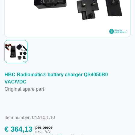
HBC-Radiomatic® battery charger QS4050B0
VAC/VDC
Original spare part
Item number: 04.910.1.10
per piece
€
364,13
excl. VAT