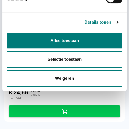
Others also viewed:
Details tonen
Alles toestaan
WBH battery contact cleaning kit
Selectie toestaan
Weigeren
each
€
24,66
excl. VAT
excl. VAT