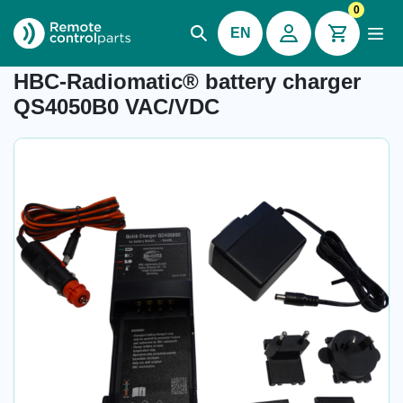
0
EN
Item number: 04.910.1.10
HBC-Radiomatic® battery charger
QS4050B0 VAC/VDC