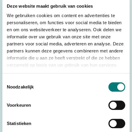
Weight
0,300 kg
Deze website maakt gebruik van cookies
Dimensions
13,0 × 6,5 × 4,5 cm
We gebruiken cookies om content en advertenties te
Brands
HBC-Radiomatic®
personaliseren, om functies voor social media te bieden
Parts
Battery Chargers
en om ons websiteverkeer te analyseren. Ook delen we
informatie over uw gebruik van onze site met onze
Voltage
VDC
partners voor social media, adverteren en analyse. Deze
Battery technology
Ni-Mh
partners kunnen deze gegevens combineren met andere
informatie die u aan ze heeft verstrekt of die ze hebben
Country of Origin (CO)
Germany
verzameld op basis van uw gebruik van hun services.
HS code
8504405590
Toestemmingsselectie
Noodzakelijk
Would you like to request a quote for this product? Then fill
Voorkeuren
in the quote request form and we will contact you as soon
as possible.
Statistieken
Request a quote