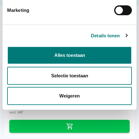
Marketing
Others also viewed:
Details tonen
Alles toestaan
WBH battery contact cleaning kit
Selectie toestaan
Weigeren
each
€
24,66
excl. VAT
excl. VAT