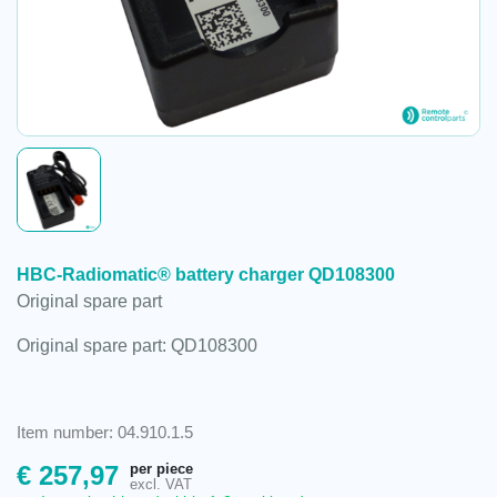
HBC-Radiomatic® battery charger QD108300
Original spare part
Original spare part: QD108300
Item number: 04.910.1.5
per piece
€
257,97
excl. VAT