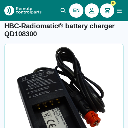
0
EN
Item number: 04.910.1.5
HBC-Radiomatic® battery charger
QD108300