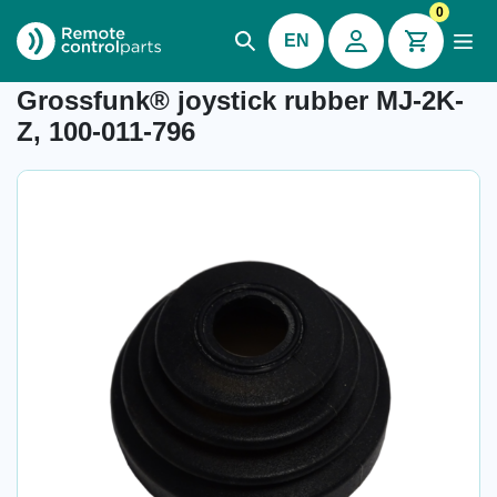
0
EN
Item number: 04.781
Grossfunk® joystick rubber MJ-2K-
Z, 100-011-796