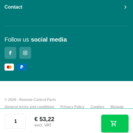
Contact
Follow us
social media
© 2026 - Remote Control Parts
General terms and conditions
Privacy Policy
Cookies
Manage
cookies
Company details
Grossfunk® joystick rubber MJ-2K-Z, 100-011-796 quantity
€
53,22
Developed by Every Day
excl. VAT