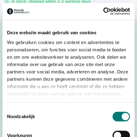
In stock, shipped within 1-2 working days
Description
Deze website maakt gebruik van cookies
Grossfunk® joystick rubber MJ-2K-Z, 100-011-796
We gebruiken cookies om content en advertenties te
personaliseren, om functies voor social media te bieden
Original spare part
en om ons websiteverkeer te analyseren. Ook delen we
informatie over uw gebruik van onze site met onze
Original spare part: 100-011-796
partners voor social media, adverteren en analyse. Deze
partners kunnen deze gegevens combineren met andere
informatie die u aan ze heeft verstrekt of die ze hebben
Specifications
verzameld op basis van uw gebruik van hun services.
Weight
0,025 kg
Brands
Toestemmingsselectie
Grossfunk®
Noodzakelijk
Switches, joysticks &
Parts
accessories
Voorkeuren