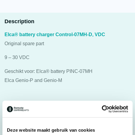
Description
Elca® battery charger Control-07MH-D, VDC
Original spare part
9 – 30 VDC
Geschikt voor: Elca® battery PINC-07MH
Elca Genio-P and Genio-M
Specifications
Weight
0,350 kg
Deze website maakt gebruik van cookies
Brands
Elca®