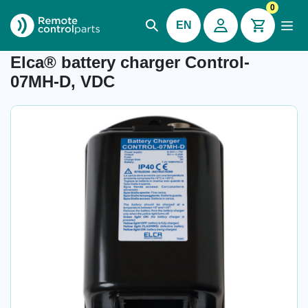
0
EN
Item number: 04.132
Elca® battery charger Control-
07MH-D, VDC