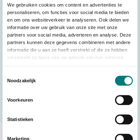
We gebruiken cookies om content en advertenties te
Parts
Battery Chargers
personaliseren, om functies voor social media te bieden
Battery technology
Ni-Mh
en om ons websiteverkeer te analyseren. Ook delen we
informatie over uw gebruik van onze site met onze
Voltage
VDC
partners voor social media, adverteren en analyse. Deze
Country of Origin (CO)
Italy
partners kunnen deze gegevens combineren met andere
informatie die u aan ze heeft verstrekt of die ze hebben
HS code
8504405590
verzameld op basis van uw gebruik van hun services.
Toestemmingsselectie
Noodzakelijk
Would you like to request a quote for this product? Then fill
in the quote request form and we will contact you as soon
Voorkeuren
as possible.
Request a quote
Statistieken
Others also viewed:
Marketing