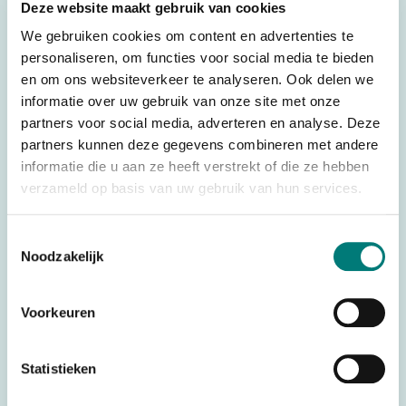
Deze website maakt gebruik van cookies
We gebruiken cookies om content en advertenties te
Specifications
personaliseren, om functies voor social media te bieden
en om ons websiteverkeer te analyseren. Ook delen we
Weight
0,025 kg
informatie over uw gebruik van onze site met onze
Brands
Danfoss®/Ikusi®
partners voor social media, adverteren en analyse. Deze
partners kunnen deze gegevens combineren met andere
Switches, joysticks &
Parts
informatie die u aan ze heeft verstrekt of die ze hebben
accessories
verzameld op basis van uw gebruik van hun services.
Country of Origin
Spain
(CO)
Toestemmingsselectie
Noodzakelijk
Would you like to request a quote for this product? Then fill
Voorkeuren
in the quote request form and we will contact you as soon
as possible.
Statistieken