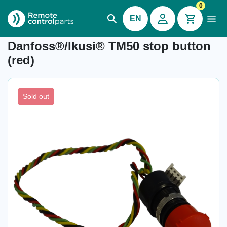
0
EN
Item number: 04.831
Danfoss®/Ikusi® TM50 stop button
(red)
Sold out