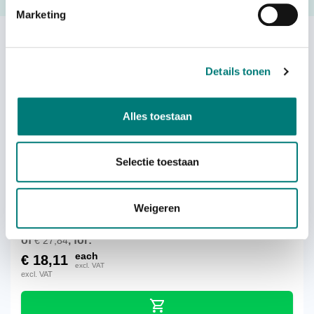
Request a quote
Marketing
Others also viewed:
Details tonen
Sale
Alles toestaan
Danfoss®/Ikusi® TM50 protective
Selectie toestaan
cover with belt
Weigeren
of
, for:
€
27,84
each
€
18,11
excl. VAT
excl. VAT